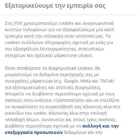
αφαιρεθεί, ώστε να ρυθμίσετε το μαξιλάρι μέχρι να
βρείτε το ύψος που ταιριάζει στη θέση ύπνου σας.
Στη JYSK χρησιμοποιούμε cookies και αναγνωριστικά
Κατά κανόνα, το ύψος του μαξιλαριού σας πρέπει να
κινητών τηλεφώνων για να εξασφαλίσουμε μια καλή
υποστηρίζει τη διατήρηση του αυχένα και της
εμπειρία κατά την επίσκεψη στον ιστότοπό μας. Τα
σπονδυλικής στήλης σας σε ευθεία γραμμή. Το σωστό
cookies συλλέγουν πληροφορίες σχετικά με εσάς για
ύψος εξαρτάται κυρίως από τον τρόπο που κοιμάστε,
την εξασφάλιση λειτουργικότητας, στατιστικών
αλλά και από τη σκληρότητα του στρώματός σας.
στοιχείων και σχετικού μάρκετινγκ υλικού.
Θρυμματισμένος AIR αφρός μνήμης
Όταν αποδέχεστε τα διαφημιστικά cookies, θα
Ο αφρός μνήμης AIR προσαρμόζεται με ακρίβεια στο
μοιραστούμε τα δεδομένα περιήγησής σας με
λαιμό και τους ώμους σας, επιτρέποντας στο κεφάλι
συνεργάτες μάρκετινγκ (π.χ. Google, Meta και TikTok)
σας να βυθιστεί άνετα στο μαξιλάρι. Κατανέμει το
για εξατομικευμένες και στατικές διαφημίσεις.
βάρος σας ομοιόμορφα, βοηθώντας στην
Μπορείτε να διαβάσετε περισσότερα σχετικά με τους
αποσυμπίεση των μυών και των αρθρώσεων σας. Η
σκοπούς στην ενότητα «Τροποποίηση» και να
ανοιχτή κυτταρική δομή του αφρού αυξάνει τη ροή
επιλέξετε να ανακαλέσετε τη συγκατάθεσή σας
του αέρα σε όλο το μαξιλάρι. Επιπλέον, ο αφρός
κάνοντας κλικ στο εικονίδιο του cookie. Κάνοντας κλικ
μνήμης AIR δεν επηρεάζεται από τη θερμοκρασία του
στην επιλογή «Αποδοχή όλων», συναινείτε και στους
δωματίου, οπότε παραμένει ελαστικός και
τρεις σκοπούς. Διαβάστε περισσότερα σχετικά με τη
υποστηρικτικός, ακόμη και σε ένα δροσερό
συλλογή και την επεξεργασία προσωπικών
περιβάλλον ύπνου.
δεδομένων και την πολιτική μας
για τα cookies
.