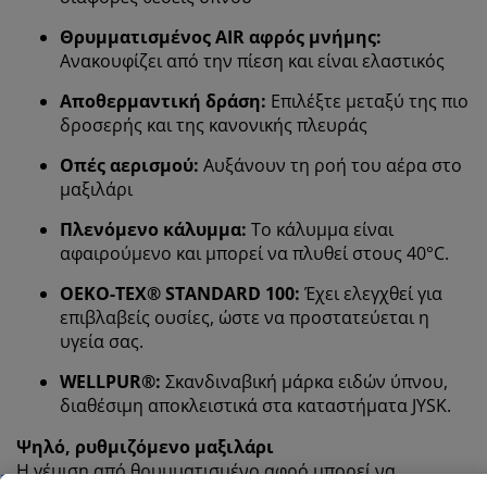
Θρυμματισμένος AIR αφρός μνήμης
:
Ανακουφίζει από την πίεση και είναι ελαστικός
Αποθερμαντική δράση:
Επιλέξτε μεταξύ της πιο
δροσερής και της κανονικής πλευράς
Οπές αερισμού:
Αυξάνουν τη ροή του αέρα στο
μαξιλάρι
Πλενόμενο κάλυμμα:
Το κάλυμμα είναι
αφαιρούμενο και μπορεί να πλυθεί στους 40°C.
OEKO-TEX® STANDARD 100:
Έχει ελεγχθεί για
επιβλαβείς ουσίες, ώστε να προστατεύεται η
υγεία σας.
WELLPUR®:
Σκανδιναβική μάρκα ειδών ύπνου,
διαθέσιμη αποκλειστικά στα καταστήματα JYSK.
Ψηλό, ρυθμιζόμενο μαξιλάρι
Η γέμιση από θρυμματισμένο αφρό μπορεί να
Εξατομικεύουμε την εμπειρία σας