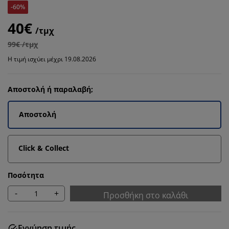
-60%
40€
/τμχ
99€ /τμχ
Η τιμή ισχύει μέχρι 19.08.2026
Αποστολή ή παραλαβή;
Αποστολή
Click & Collect
Ποσότητα
-
+
Προσθήκη στο καλάθι
Εγγύηση τιμής