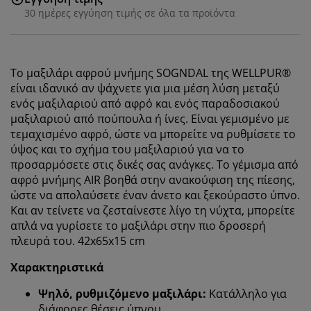
30 ημέρες εγγύηση τιμής σε όλα τα προϊόντα
Το μαξιλάρι
αφρού μνήμης
SOGNDAL της WELLPUR®
είναι ιδανικό αν ψάχνετε για μια μέση λύση μεταξύ
ενός μαξιλαριού από αφρό και ενός παραδοσιακού
μαξιλαριού από πούπουλα ή ίνες. Είναι γεμισμένο με
τεμαχισμένο αφρό, ώστε να μπορείτε να ρυθμίσετε το
ύψος και το σχήμα του μαξιλαριού για να το
προσαρμόσετε στις δικές σας ανάγκες. Το γέμισμα από
αφρό μνήμης AIR βοηθά στην ανακούφιση της πίεσης,
ώστε να απολαύσετε έναν άνετο και ξεκούραστο ύπνο.
Και αν τείνετε να ζεσταίνεστε λίγο τη νύχτα, μπορείτε
απλά να γυρίσετε το μαξιλάρι στην πιο δροσερή
πλευρά του. 42x65x15 cm
Χαρακτηριστικά
Ψηλό, ρυθμιζόμενο μαξιλάρι:
Κατάλληλο για
διάφορες θέσεις ύπνου