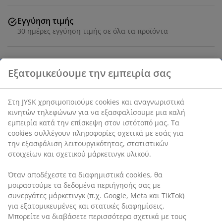
Εγγύηση τιμής
30 ημέρες εγγύηση τιμής σε όλα τα προϊόντα
Mαξιλάρι από ίνες 50x70 cm με τετραγωνισμένη άκρη,
που του επιτρέπει να διατηρεί το σχήμα του και να
προσφέρει ομοιόμορφη στήριξη. Γέμισμα από
πολυεστερικές ίνες, 700 g. Κάλυμμα από 100%
βαμβάκι. Πλένεται στους 60°C.
SKU: 4249704
Χαρακτηριστικά προϊόντος
Αξιολογήσεις