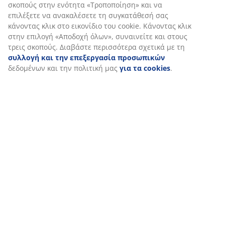
(
17
)
Αποστολή
Εξατομικεύουμε την εμπειρία σας
Στη JYSK χρησιμοποιούμε cookies και αναγνωριστικά κινητών 
για να εξασφαλίσουμε μια καλή εμπειρία κατά την επίσκεψη σ
ιστότοπό μας. Τα cookies συλλέγουν πληροφορίες σχετικά με εσ
την εξασφάλιση λειτουργικότητας, στατιστικών στοιχείων και 
μάρκετινγκ υλικού.
Όταν αποδέχεστε τα διαφημιστικά cookies, θα μοιραστούμε τα
περιήγησής σας με συνεργάτες μάρκετινγκ (π.χ. Google, Meta κα
για εξατομικευμένες και στατικές διαφημίσεις. Μπορείτε να δι
περισσότερα σχετικά με τους σκοπούς στην ενότητα «Τροποποί
να επιλέξετε να ανακαλέσετε τη συγκατάθεσή σας κάνοντας κλι
εικονίδιο του cookie. Κάνοντας κλικ στην επιλογή «Αποδοχή όλω
συναινείτε και στους τρεις σκοπούς. Διαβάστε περισσότερα σχε
συλλογή και την επεξεργασία προσωπικών
δεδομένων και τ