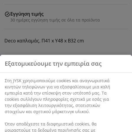
Εγγύηση τιμής
30 ημέρες εγγύηση τιμής σε όλα τα προϊόντα
Deco καπλαμάς. Π41 x Υ48 x Β32 cm
SKU: 3659501
Οδηγίες Συναρμολόγησης
Χαρακτηριστικά προϊόντος
Αξιολογήσεις
(
165
)