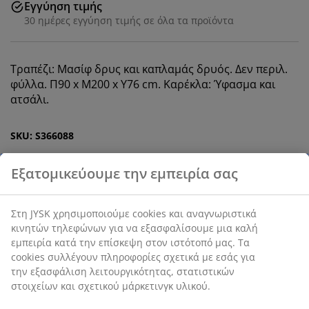
Εγγύηση τιμής
30 ημέρες εγγύηση τιμής σε όλα τα προϊόντα
Τραπέζι: Μασίφ δρυς και καπλαμάς δρυός. Δεν περιλ.
φύλλα. Π90 x Μ200 x Υ76 cm. Καρέκλα: Ύφασμα και
ατσάλι.
SKU: S366088
Το σετ αποτελείται από τα παρακάτω
στοιχεία
Χαρακτηριστικά προϊόντος