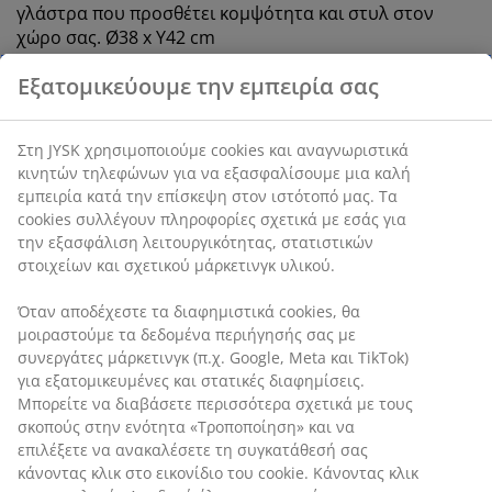
γλάστρα που προσθέτει κομψότητα και στυλ στον
χώρο σας. Ø38 x Υ42 cm
SKU: 4912029
Χαρακτηριστικά προϊόντος
Αξιολογήσεις
(
15
)
Αποστολή