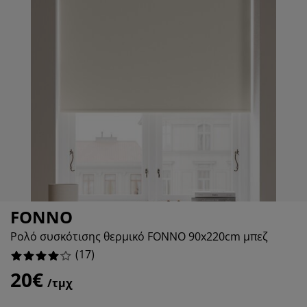
οστασία επίπλων
τισμός εξωτερικού χώρου
5.88235294117647%
ντόνια
ελετοί κρεβατιών
τισμός
0%
μπινγκ
ουλάπες
oστρώματα κρεβατιού
δη σπιτιού
5.88235294117647%
ίπλωση υπνοδωματίου
βλες κρεβατιού
ιδικό δωμάτιο
17.647058823529413%
ιδικά στρώματα
ρος πλυντηρίου
ιδικά κρεβάτια
FONNO
Ρολό συσκότισης θερμικό FONNO 90x220cm μπεζ
(
17
)
20€
/τμχ