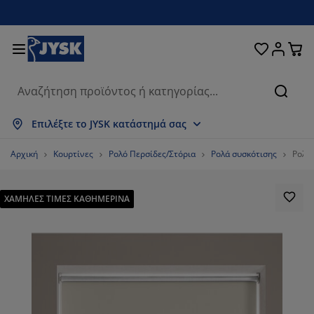
Κρεβάτια και στρώματα
Υπνοδωμάτιο
Οικιακά είδη
Αποθήκευση
Τραπεζαρία
Καθιστικό
Κουρτίνες
Γραφείο
Μπάνιο
Κήπος
Χολ
Αναζή
φάνιση όλων
φάνιση όλων
φάνιση όλων
φάνιση όλων
φάνιση όλων
φάνιση όλων
φάνιση όλων
φάνιση όλων
φάνιση όλων
φάνιση όλων
φάνιση όλων
Επιλέξτε το JYSK κατάστημά σας
ρώματα
ρώματα αφρού
τσέτες μπάνιου
ιπλα γραφείου
ναπέδες
απέζια
ουλάπες
ιπλα εισόδου
οιμες Κουρτίνες
ιπλα κήπου
ακόσμηση
Αρχική
Κουρτίνες
Ρολό Περσίδες/Στόρια
Ρολά συσκότισης
Ρολό
εβάτια
ρώματα ελατηρίων
ασμάτινα είδη
οθήκευση
λυθρόνες και πουφ
ρέκλες
οθήκευση
α τον τοίχο
λό Περσίδες/Στόρια
ξιλάρια κήπου
ασμάτινα είδη
ΧΑΜΗΛΕΣ ΤΙΜΕΣ ΚΑΘΗΜΕΡΙΝΑ
τες
υτιά αποθήκευσης μαξιλαριών
απλώματα
εβάτια continental
οπλισμός μπάνιου
απέζια σαλονιού
οθήκευση
ιπλα εισόδου
κρά είδη αποθήκευσης
α το τραπέζι
μβράνες τζαμιών
ίαστρα κήπου
οστασία επίπλων
ξιλάρια
ωστρώματα
ρος πλυντηρίου
οθήκευση
κρά είδη αποθήκευσης
ασμάτινα είδη
α τον τοίχο
εσουάρ
εσουάρ κήπου
ιπλα τηλεόρασης
οστασία επίπλων
υκά είδη
ιστρώματα
υζίνα
70.58823529411765%