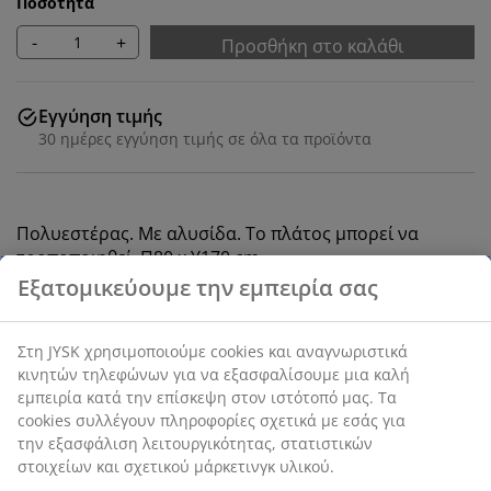
Ποσότητα
-
+
Προσθήκη στο καλάθι
Εγγύηση τιμής
30 ημέρες εγγύηση τιμής σε όλα τα προϊόντα
Πολυεστέρας. Με αλυσίδα. Το πλάτος μπορεί να
τροποποιηθεί. Π80 x Υ170 cm
Εξατομικεύουμε την εμπειρία σας
SKU: 5530857
Στη JYSK χρησιμοποιούμε cookies και αναγνωριστικά
Οδηγίες Συναρμολόγησης
κινητών τηλεφώνων για να εξασφαλίσουμε μια καλή
εμπειρία κατά την επίσκεψη στον ιστότοπό μας. Τα
cookies συλλέγουν πληροφορίες σχετικά με εσάς για
την εξασφάλιση λειτουργικότητας, στατιστικών
Χαρακτηριστικά προϊόντος
στοιχείων και σχετικού μάρκετινγκ υλικού.