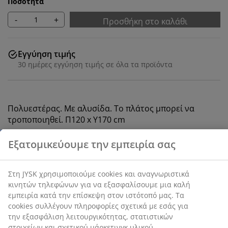
Ποσότητα
-
+
Προσθήκη στο καλάθι
Εγγύηση τιμής
30 ημέρες εγγύηση τιμής σε όλα τα προϊόντα
Πολυεστέρας. Με αλυσίδα. Το πλάτος μπορεί να
τροποποιηθεί. Π120 x Υ170 cm
Εξατομικεύουμε την εμπειρία σας
SKU: 5530852
Στη JYSK χρησιμοποιούμε cookies και αναγνωριστικά
Οδηγίες Συναρμολόγησης
κινητών τηλεφώνων για να εξασφαλίσουμε μια καλή
εμπειρία κατά την επίσκεψη στον ιστότοπό μας. Τα
cookies συλλέγουν πληροφορίες σχετικά με εσάς για
την εξασφάλιση λειτουργικότητας, στατιστικών
Χαρακτηριστικά προϊόντος
στοιχείων και σχετικού μάρκετινγκ υλικού.