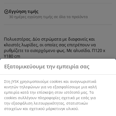
Εγγύηση τιμής
30 ημέρες εγγύηση τιμής σε όλα τα προϊόντα
Πολυεστέρας. Δύο στρώματα με διαφανείς και
κλειστές λωρίδες, οι οποίες σας επιτρέπουν να
ρυθμίζετε το εισερχόμενο φως. Με αλυσίδα. Π120 x
Υ180 cm
Εξατομικεύουμε την εμπειρία σας
SKU: 5532508
Οδηγίες Συναρμολόγησης
Στη JYSK χρησιμοποιούμε cookies και αναγνωριστικά
κινητών τηλεφώνων για να εξασφαλίσουμε μια καλή
εμπειρία κατά την επίσκεψη στον ιστότοπό μας. Τα
cookies συλλέγουν πληροφορίες σχετικά με εσάς για
Χαρακτηριστικά προϊόντος
την εξασφάλιση λειτουργικότητας, στατιστικών
στοιχείων και σχετικού μάρκετινγκ υλικού.