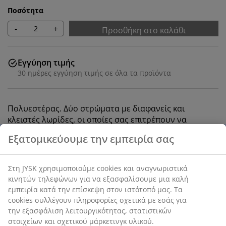
Ποσότητα
-
+
Προσθήκη στο καλάθι
Εγγύηση τιμής
30 ημέρες εγγύηση τιμής σε όλα τα προϊόντα
Πολυεστέρας. Δύο στρώματα με διαφανείς και
κλειστές λωρίδες, οι οποίες σας επιτρέπουν να
ρυθμίζετε το εισερχόμενο φως. Με αλυσίδα. Π100 x
Υ180 cm
SKU: 5529512
Οδηγίες Συναρμολόγησης