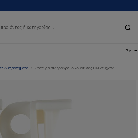
Ανα
Έμπν
νες & εξαρτήματα
Στοπ για σιδηρόδρομο κουρτίνας FIXI 2τμχ/πκ