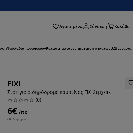
Αγαπημένα
Σύνδεση
Καλάθι
ζήτηση
ευση
Φυλλάδια προσφορών
Καταστήματα
Εξυπηρέτηση πελατών
B2B
Εργασία
FIXI
Στοπ για σιδηρόδρομο κουρτίνας FIXI 2τμχ/πκ
(
0
)
6€
/πκ
(
3€ /τεμάχιο
)