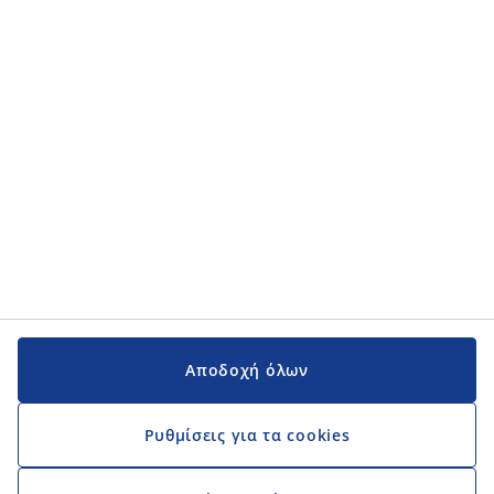
Κατηγορίες προϊόντων
Εγχειρίδια και υποστήριξη
Εγχειρίδια και υποστήριξη
JYSK
JYSK
Κεντρικά Γραφεία
Ακολουθήστε τη JYSK