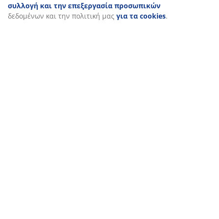
τη συγκατάθεσή σας κάνοντας κλικ στο εικονίδιο του
cookie. Κάνοντας κλικ στην επιλογή «Αποδοχή όλων»,
συναινείτε και στους τρεις σκοπούς. Διαβάστε
περισσότερα σχετικά με τη
συλλογή και την
επεξεργασία προσωπικών
δεδομένων και την πολιτική
μας
για τα cookies
.