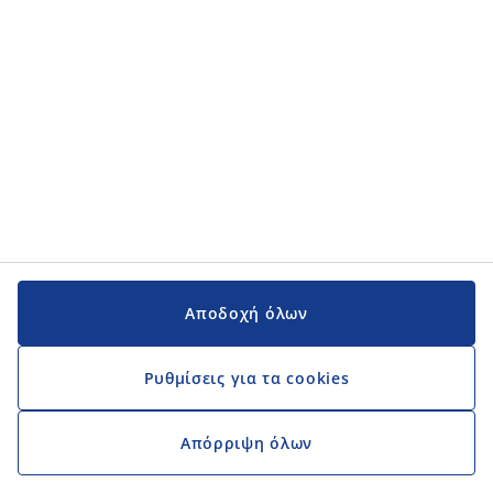
Εγχειρίδια και υποστήριξη
Εγχειρίδια και υποστήριξη
JYSK
JYSK
Κεντρικά Γραφεία
Ακολουθήστε τη JYSK