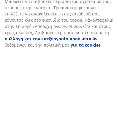
Εξατομικεύουμε την εμπειρία σας
Στη JYSK χρησιμοποιούμε cookies και αναγνωριστικά κινητών
τηλεφώνων για να εξασφαλίσουμε μια καλή εμπειρία κατά την
επίσκεψη στον ιστότοπό μας. Τα cookies συλλέγουν πληροφορί
σχετικά με εσάς για την εξασφάλιση λειτουργικότητας, στατισ
στοιχείων και σχετικού μάρκετινγκ υλικού.
Όταν αποδέχεστε τα διαφημιστικά cookies, θα μοιραστούμε τα
δεδομένα περιήγησής σας με συνεργάτες μάρκετινγκ (π.χ. Googl
Meta και TikTok) για εξατομικευμένες και στατικές διαφημίσεις.
Μπορείτε να διαβάσετε περισσότερα σχετικά με τους σκοπούς 
ενότητα «Τροποποίηση» και να επιλέξετε να ανακαλέσετε τη
συγκατάθεσή σας κάνοντας κλικ στο εικονίδιο του cookie. Κάνο
κλικ στην επιλογή «Αποδοχή όλων», συναινείτε και στους τρεις
σκοπούς. Διαβάστε περισσότερα σχετικά με τη
συλλογή και τη
επεξεργασία προσωπικών
δεδομένων και την πολιτική μας
γι
cookies
.