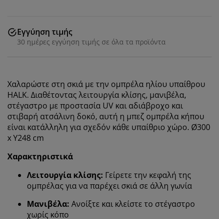
Εγγύηση τιμής
30 ημέρες εγγύηση τιμής σε όλα τα προϊόντα
Χαλαρώστε στη σκιά με την ομπρέλα ηλίου υπαίθρου
HALK. Διαθέτοντας λειτουργία κλίσης, μανιβέλα,
στέγαστρο με προστασία UV και αδιάβροχο και
στιβαρή ατσάλινη δοκό, αυτή η μπεζ ομπρέλα κήπου
είναι κατάλληλη για σχεδόν κάθε υπαίθριο χώρο. Ø300
x Υ248 cm
Χαρακτηριστικά
Λειτουργία κλίσης:
Γείρετε την κεφαλή της
Εξατομικεύουμε την εμπειρία σας
ομπρέλας για να παρέχει σκιά σε άλλη γωνία
Μανιβέλα:
Ανοίξτε και κλείστε το στέγαστρο
Στη JYSK χρησιμοποιούμε cookies και αναγνωριστικά
χωρίς κόπο
κινητών τηλεφώνων για να εξασφαλίσουμε μια καλή