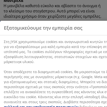
Μανιβέλα
Η μανιβέλα καθιστά εύκολο και αβίαστο το άνοιγμα ή
το κλείσιμο του στεγάστρου. Αυτό μπορεί να είναι
ιδιαίτερα χρήσιμο όταν χειρίζεστε μεγάλες ομπρέλες.
UV-προστασία
Η ομπρέλα ηλίου υπαίθρου διαθέτει στέγαστρο από
πολυεστέρα που προστατεύεται από την υπεριώδη
ακτινοβολία. Αυτό σημαίνει ότι το στέγαστρο μπορεί
να αντέξει την έκθεση στον ήλιο χωρίς να ξεθωριάσει
το χρώμα του.
Αδιάβροχη
Το στέγαστρο είναι ανθεκτικό στο νερό, γεγονός που
σας επιτρέπει να απολαμβάνετε τον υπαίθριο χώρο
σας χωρίς να ανησυχείτε για ελαφριά βροχή ή δροσιά.
Εξαερισμός
Ο εξαερισμός στην κορυφή του σκεγάστρου μειώνει
την πίεση του ανέμου και επιτρέπει την κυκλοφορία
του αέρα. Επομένως, η ομπρέλα είναι λιγότερο πιθανό
να αναποδογυρίσει σε θυελλώδεις καιρικές συνθήκες.