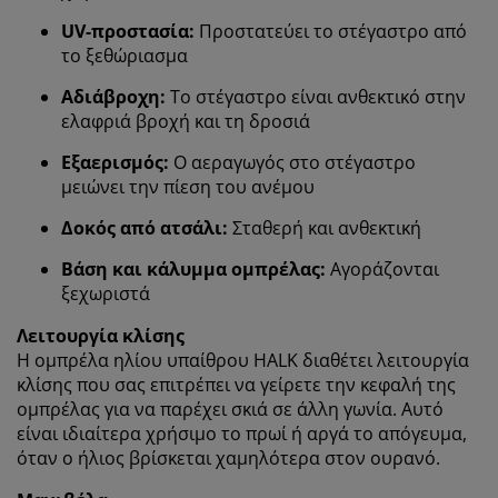
εμπειρία κατά την επίσκεψη στον ιστότοπό μας. Τα
UV-προστασία:
Προστατεύει το στέγαστρο από
cookies συλλέγουν πληροφορίες σχετικά με εσάς για
το ξεθώριασμα
την εξασφάλιση λειτουργικότητας, στατιστικών
στοιχείων και σχετικού μάρκετινγκ υλικού.
Αδιάβροχη:
Το στέγαστρο είναι ανθεκτικό στην
ελαφριά βροχή και τη δροσιά
Όταν αποδέχεστε τα διαφημιστικά cookies, θα
μοιραστούμε τα δεδομένα περιήγησής σας με
Εξαερισμός:
Ο αεραγωγός στο στέγαστρο
συνεργάτες μάρκετινγκ (π.χ. Google, Meta και TikTok)
μειώνει την πίεση του ανέμου
για εξατομικευμένες και στατικές διαφημίσεις.
Δοκός από ατσάλι:
Σταθερή και ανθεκτική
Μπορείτε να διαβάσετε περισσότερα σχετικά με τους
σκοπούς στην ενότητα «Τροποποίηση» και να
Βάση και κάλυμμα ομπρέλας:
Αγοράζονται
επιλέξετε να ανακαλέσετε τη συγκατάθεσή σας
ξεχωριστά
κάνοντας κλικ στο εικονίδιο του cookie. Κάνοντας κλικ
στην επιλογή «Αποδοχή όλων», συναινείτε και στους
Λειτουργία κλίσης
τρεις σκοπούς. Διαβάστε περισσότερα σχετικά με τη
Η ομπρέλα ηλίου υπαίθρου HALK διαθέτει λειτουργία
συλλογή και την επεξεργασία προσωπικών
κλίσης που σας επιτρέπει να γείρετε την κεφαλή της
δεδομένων και την πολιτική μας
για τα cookies
.
ομπρέλας για να παρέχει σκιά σε άλλη γωνία. Αυτό
είναι ιδιαίτερα χρήσιμο το πρωί ή αργά το απόγευμα,
όταν ο ήλιος βρίσκεται χαμηλότερα στον ουρανό.