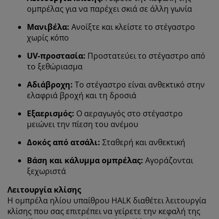
Στη JYSK χρησιμοποιούμε cookies και αναγνωριστικά
ομπρέλας για να παρέχει σκιά σε άλλη γωνία
κινητών τηλεφώνων για να εξασφαλίσουμε μια καλή
εμπειρία κατά την επίσκεψη στον ιστότοπό μας. Τα
Μανιβέλα:
Ανοίξτε και κλείστε το στέγαστρο
cookies συλλέγουν πληροφορίες σχετικά με εσάς για
χωρίς κόπο
την εξασφάλιση λειτουργικότητας, στατιστικών
στοιχείων και σχετικού μάρκετινγκ υλικού.
UV-προστασία:
Προστατεύει το στέγαστρο από
το ξεθώριασμα
Όταν αποδέχεστε τα διαφημιστικά cookies, θα
μοιραστούμε τα δεδομένα περιήγησής σας με
Αδιάβροχη:
Το στέγαστρο είναι ανθεκτικό στην
συνεργάτες μάρκετινγκ (π.χ. Google, Meta και TikTok)
ελαφριά βροχή και τη δροσιά
για εξατομικευμένες και στατικές διαφημίσεις.
Εξαερισμός:
Ο αεραγωγός στο στέγαστρο
Μπορείτε να διαβάσετε περισσότερα σχετικά με τους
μειώνει την πίεση του ανέμου
σκοπούς στην ενότητα «Τροποποίηση» και να
επιλέξετε να ανακαλέσετε τη συγκατάθεσή σας
Δοκός από ατσάλι:
Σταθερή και ανθεκτική
κάνοντας κλικ στο εικονίδιο του cookie. Κάνοντας κλικ
στην επιλογή «Αποδοχή όλων», συναινείτε και στους
Βάση και κάλυμμα ομπρέλας:
Αγοράζονται
τρεις σκοπούς. Διαβάστε περισσότερα σχετικά με τη
ξεχωριστά
συλλογή και την επεξεργασία προσωπικών
δεδομένων και την πολιτική μας
για τα cookies
.
Λειτουργία κλίσης
Η ομπρέλα ηλίου υπαίθρου HALK διαθέτει λειτουργία
κλίσης που σας επιτρέπει να γείρετε την κεφαλή της