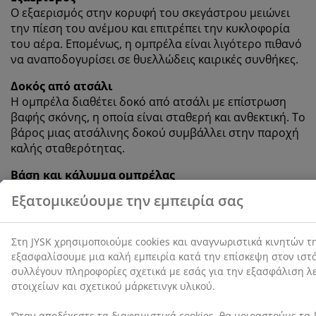
Ο εξαερισμός στην κορυφή του σκεγάστρου μειώνει
την πίεση του ανέμου και επιτρέπει την κυκλοφορία
του αέρα. Επομένως, η ομπρέλα είναι λιγότερο πιθανό
να αναποδογυρίσει σε θυελλώδεις καιρικές συνθήκες.
Δοκός από ατσάλι
Η ομπρέλα διαθέτει δοκό από ατσάλι με επίστρωση
βαφής σκόνης, η οποία είναι σταθερή και ανθεκτική. Το
βάρος μιας ατσάλινης δοκού συμβάλλει στην παροχή
καλής σταθερότητας.
Βάση και κάλυμμα ομπρέλας
Η βάση της ομπρέλας πρέπει να αγοραστεί ξεχωριστά.
Θυμηθείτε να επιλέξετε μια κατάλληλη βάση ομπρέλας
βάρους τουλάχιστον 35 kg, για να διατηρείτε την
ομπρέλα σας σταθερή σε θυελλώδεις καιρικές
συνθήκες. Μπορείτε, επίσης, να εξετάσετε το
ενδεχόμενο να προσθέσετε ένα κάλυμμα ομπρέλας για
να προστατεύετε την ομπρέλα σας, όταν δεν
χρησιμοποιείται.