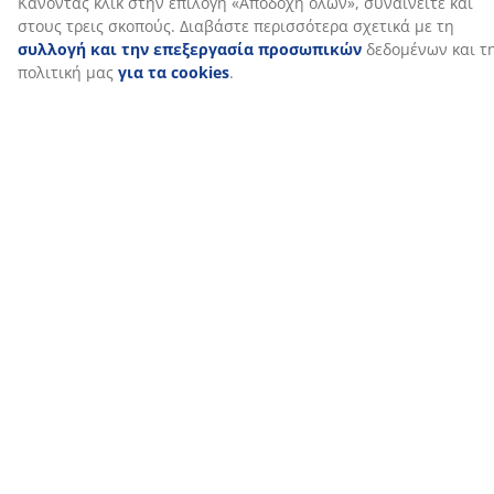
Εξαερισμός
Ένας εξαερισμός στην κορυφή του σκέπαστρου
μειώνει την πίεση του ανέμου και επιτρέπει την
κυκλοφορία του αέρα. Επομένως, η ομπρέλα είναι
λιγότερο πιθανό να αναποδογυρίσει σε θυελλώδεις
καιρικές συνθήκες.
Δοκός από αλουμίνιο
Ο δοκός της κρεμαστής ομπρέλας ηλίου είναι
κατασκευασμένος από κομψό, ελαφρύ αλουμίνιο. Το
αλουμίνιο είναι ανθεκτικό στη σκουριά και δεν απαιτεί
συντήρηση.
Συμπεριλαμβάνεται η βάση και το κάλυμμα της
ομπρέλας
Η κρεμαστή ομπρέλα ηλίου TRONDHEIM περιλαμβάνει
μια στιβαρή βάση ομπρέλας 70 λίτρων που κρατά την
ομπρέλα σταθερή και με ασφάλεια στη θέση της. Η
βάση της ομπρέλας πρέπει να γεμίζει με άμμο και
νερό. Η κρεμαστή ομπρέλα περιλαμβάνει, επίσης, ένα
προστατευτικό αδιάβροχο κάλυμμα για όταν η