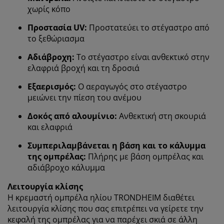
χωρίς κόπο
Προστασία UV:
Προστατεύει το στέγαστρο από
το ξεθώριασμα
Αδιάβροχη:
Το στέγαστρο είναι ανθεκτικό στην
ελαφριά βροχή και τη δροσιά
Εξαερισμός:
Ο αεραγωγός στο στέγαστρο
μειώνει την πίεση του ανέμου
Δοκός από αλουμίνιο:
Ανθεκτική στη σκουριά
και ελαφριά
Εξατομικεύουμε την εμπειρία σας
Συμπεριλαμβάνεται η βάση και το κάλυμμα
της ομπρέλας:
Πλήρης με βάση ομπρέλας και
Στη JYSK χρησιμοποιούμε cookies και αναγνωριστικά
αδιάβροχο κάλυμμα
κινητών τηλεφώνων για να εξασφαλίσουμε μια καλή
εμπειρία κατά την επίσκεψη στον ιστότοπό μας. Τα
Λειτουργία κλίσης
cookies συλλέγουν πληροφορίες σχετικά με εσάς για
Η κρεμαστή ομπρέλα ηλίου TRONDHEIM διαθέτει
την εξασφάλιση λειτουργικότητας, στατιστικών
λειτουργία κλίσης που σας επιτρέπει να γείρετε την
στοιχείων και σχετικού μάρκετινγκ υλικού.
κεφαλή της ομπρέλας για να παρέχει σκιά σε άλλη