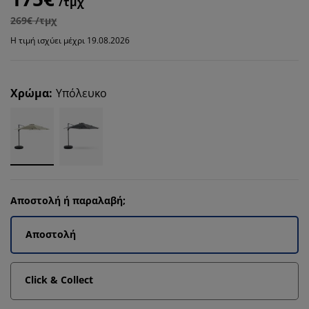
/τμχ
269€ /τμχ
Η τιμή ισχύει μέχρι 19.08.2026
Χρώμα
:
Υπόλευκο
Αποστολή ή παραλαβή;
Αποστολή
Click & Collect