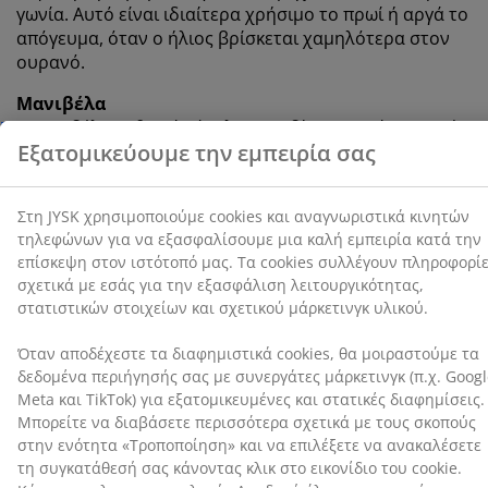
γωνία. Αυτό είναι ιδιαίτερα χρήσιμο το πρωί ή αργά το
Όταν αποδέχεστε τα διαφημιστικά cookies, θα
απόγευμα, όταν ο ήλιος βρίσκεται χαμηλότερα στον
μοιραστούμε τα δεδομένα περιήγησής σας με
ουρανό.
συνεργάτες μάρκετινγκ (π.χ. Google, Meta και TikTok)
για εξατομικευμένες και στατικές διαφημίσεις.
Μανιβέλα
Μπορείτε να διαβάσετε περισσότερα σχετικά με τους
Η μανιβέλα καθιστά εύκολο και αβίαστο το άνοιγμα ή
σκοπούς στην ενότητα «Τροποποίηση» και να
το κλείσιμο του στέγαστρου. Αυτό μπορεί να είναι
επιλέξετε να ανακαλέσετε τη συγκατάθεσή σας
ιδιαίτερα χρήσιμο όταν χειρίζεστε μεγάλες ομπρέλες.
κάνοντας κλικ στο εικονίδιο του cookie. Κάνοντας κλικ
στην επιλογή «Αποδοχή όλων», συναινείτε και στους
Προστασία UV
τρεις σκοπούς. Διαβάστε περισσότερα σχετικά με τη
Η κρεμαστή ομπρέλα ηλίου διαθέτει στέγαστρο από
συλλογή και την επεξεργασία προσωπικών
πολυεστέρα που προστατεύεται από την υπεριώδη
δεδομένων και την πολιτική μας
για τα cookies
.
ακτινοβολία. Αυτό σημαίνει ότι το στέγαστρο μπορεί
να αντέξει την έκθεση στον ήλιο χωρίς να ξεθωριάσει
το χρώμα του.
Αδιάβροχη
Το στέγαστρο είναι ανθεκτικό στο νερό, γεγονός που
σας επιτρέπει να απολαμβάνετε τον υπαίθριο χώρο
σας χωρίς να ανησυχείτε για ελαφριά βροχή ή δροσιά.