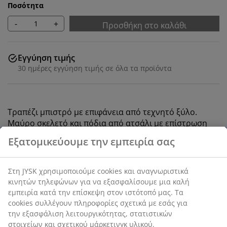
Ποσότητα
-
+
Προσθήκη στο καλάθι
Εγγύηση τιμής
30 ημέρες εγγύηση τιμής σε όλα τα προϊόντα
Τραπέζι μπιστρό με επιφάνεια από τεχνητό ξύλο.
Μαύρο σκελετό και πόδια από ατσάλι με ε
πίστρωση
βαφής σκόνης
. Το τεχνητό ξύλο έχει την εμφάνιση και
την υφή του φυσικού ξύλου χωρίς να χρειάζεται
συντήρηση. Το τραπέζι μπορεί να διπλωθεί και να
αποθηκευτεί εύκολα. Π65 x Μ65 x Υ73 cm
SKU: 3726067
Οδηγίες Συναρμολόγησης