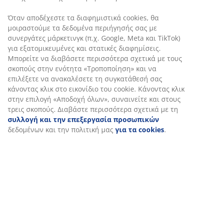
Χαρακτηριστικά προϊόντος
Αξιολογήσεις
(
18
)
Εξατομικεύουμε την εμπειρία σας
Αποστολή
Στη JYSK χρησιμοποιούμε cookies και αναγνωριστικά κινητών
τηλεφώνων για να εξασφαλίσουμε μια καλή εμπειρία κατά την
επίσκεψη στον ιστότοπό μας. Τα cookies συλλέγουν πληροφορί
σχετικά με εσάς για την εξασφάλιση λειτουργικότητας, στατισ
στοιχείων και σχετικού μάρκετινγκ υλικού.
Όταν αποδέχεστε τα διαφημιστικά cookies, θα μοιραστούμε τα
δεδομένα περιήγησής σας με συνεργάτες μάρκετινγκ (π.χ. Googl
Meta και TikTok) για εξατομικευμένες και στατικές διαφημίσεις.