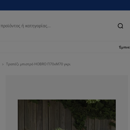
Ανα
Έμπν
Τραπέζι μπιστρό HOBRO Π70xΜ70 γκρι
65.5172413793