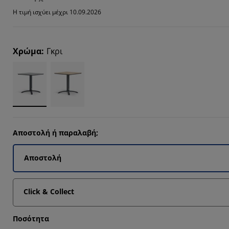
9655%
Η τιμή ισχύει μέχρι 10.09.2026
6895%
6207%
Χρώμα
:
Γκρι
6207%
Αποστολή ή παραλαβή;
Αποστολή
Click & Collect
Ποσότητα