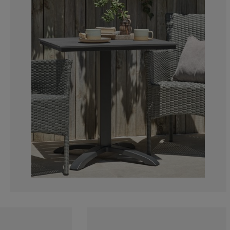
19.8275862068
6.034482758620
4.31034482758
4.31034482758