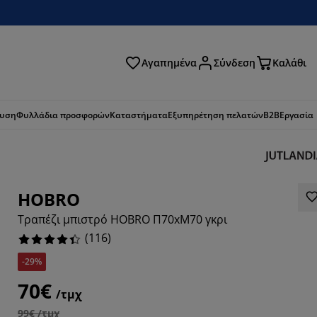
Αγαπημένα
Σύνδεση
Καλάθι
ζήτηση
ευση
Φυλλάδια προσφορών
Καταστήματα
Εξυπηρέτηση πελατών
B2B
Εργασία
HOBRO
Τραπέζι μπιστρό HOBRO Π70xΜ70 γκρι
(
116
)
-29%
70€
/τμχ
1035%
99€ /τμχ