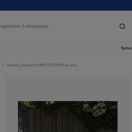
Ανα
Έμπν
Τραπέζι μπιστρό HOBRO Π70xΜ70 φυσικό
83.7209302325