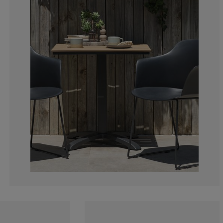
9.30232558139
0%
0%
6.97674418604