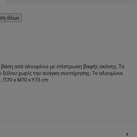
ση όλων
ι βάση από αλουμίνιο με επίστρωση βαφής σκόνης. Το
ού ξύλου χωρίς την ανάγκη συντήρησης. Το αλουμίνιο
ι. Π70 x Μ70 x Υ73 cm