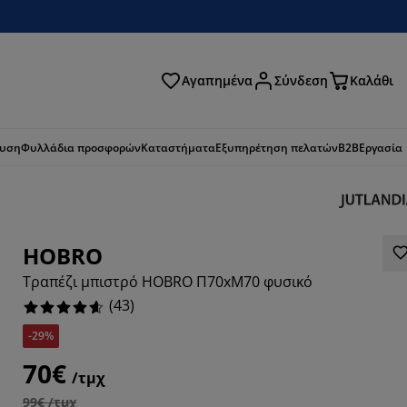
Αγαπημένα
Σύνδεση
Καλάθι
ζήτηση
ευση
Φυλλάδια προσφορών
Καταστήματα
Εξυπηρέτηση πελατών
B2B
Εργασία
HOBRO
Τραπέζι μπιστρό HOBRO Π70xΜ70 φυσικό
(
43
)
-29%
70€
/τμχ
5815%
99€ /τμχ