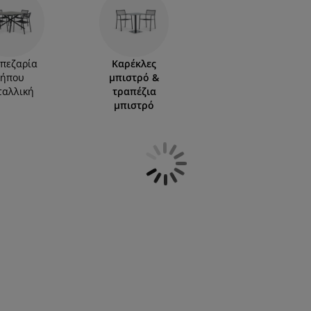
. Όμως, στη JYSK έχετε την επιλογή να
ι και μεμονωμένες. Μπορείτε να δημιουργήσετε
ε τον εξωτερικό σας χώρο.
πεζαρία
Καρέκλες
κήπου
μπιστρό &
ταλλική
τραπέζια
μπιστρό