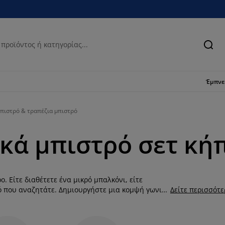
Ανα
Έμπν
μπιστρό & τραπέζια μπιστρό
κά μπιστρό σετ κήπ
. Είτε διαθέτετε ένα μικρό μπαλκόνι, είτε
τό που αναζητάτε. Δημιουργήστε μια κομψή γωνιά
Δείτε περισσότ
θετικό ρατάν, τεχνητό ξύλο και άλλα υλικά που
μπιστρό σετ με αναδιπλούμενες ή στοιβαζόμενες
ινούς μήνες. Ένα μπιστρό σετ αποτελείται από ένα