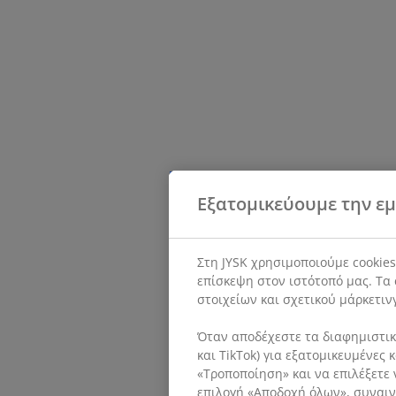
Εξατομικεύουμε την εμ
Στη JYSK χρησιμοποιούμε cookie
επίσκεψη στον ιστότοπό μας. Τα 
στοιχείων και σχετικού μάρκετιν
Όταν αποδέχεστε τα διαφημιστικά
και TikTok) για εξατομικευμένες
«Τροποποίηση» και να επιλέξετε 
επιλογή «Αποδοχή όλων», συναινε