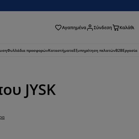
Αγαπημένα
Σύνδεση
Καλάθι
ζήτηση
ευση
Φυλλάδια προσφορών
Καταστήματα
Εξυπηρέτηση πελατών
B2B
Εργασία
ου JYSK
ερα