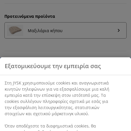
Προτεινόμενα προϊόντα
Μαξιλάρια κήπου
Εγγύηση τιμής
30 ημέρες εγγύηση τιμής σε όλα τα προϊόντα
Εξατομικεύουμε την εμπειρία σας
Μαύρη
στοιβαζόμενη
καρέκλα με κάθισμα από
υφασμένο πολυεστέρα και σκελετό από αλουμίνιο με
ε
πίστρωση βαφής σκόνης
. Το αλουμίνιο είναι ένα
Στη JYSK χρησιμοποιούμε cookies και αναγνωριστικά
ελαφρύ και ανθεκτικό υλικό που δεν σκουριάζει. Η
κινητών τηλεφώνων για να εξασφαλίσουμε μια καλή
καρέκλα κήπου μπορεί να στοιβαχτεί για συμπαγή
εμπειρία κατά την επίσκεψη στον ιστότοπό μας. Τα
αποθήκευση.
cookies συλλέγουν πληροφορίες σχετικά με εσάς για την