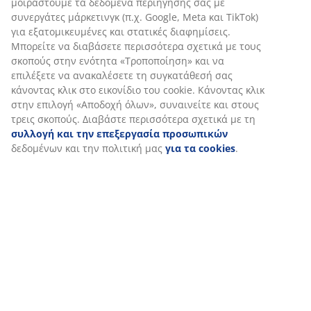
εξασφάλιση λειτουργικότητας, στατιστικών στοιχείων και
σχετικού μάρκετινγκ υλικού.
SKU: 3726204
Οδηγίες Συναρμολόγησης
Όταν αποδέχεστε τα διαφημιστικά cookies, θα
μοιραστούμε τα δεδομένα περιήγησής σας με συνεργάτες
μάρκετινγκ (π.χ. Google, Meta και TikTok) για
εξατομικευμένες και στατικές διαφημίσεις. Μπορείτε να
Χαρακτηριστικά προϊόντος
διαβάσετε περισσότερα σχετικά με τους σκοπούς στην
ενότητα «Τροποποίηση» και να επιλέξετε να ανακαλέσετε
τη συγκατάθεσή σας κάνοντας κλικ στο εικονίδιο του
cookie. Κάνοντας κλικ στην επιλογή «Αποδοχή όλων»,
Αξιολογήσεις
συναινείτε και στους τρεις σκοπούς. Διαβάστε
περισσότερα σχετικά με τη
συλλογή και την
(
0
)
επεξεργασία προσωπικών
δεδομένων και την πολιτική
μας
για τα cookies
.
Σχετικά με τη μάρκα
Αποστολή