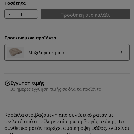
Ποσότητα
-
+
Προσθήκη στο καλάθι
Προτεινόμενα προϊόντα
Μαξιλάρια κήπου
Εγγύηση τιμής
30 ημέρες εγγύηση τιμής σε όλα τα προϊόντα
Εξατομικεύουμε την εμπειρία σας
Καρέκλα στοιβαζόμενη από συνθετικό ρατάν με
Στη JYSK χρησιμοποιούμε cookies και αναγνωριστικά
σκελετό από ατσάλι με επίστρωση βαφής σκόνης. Το
κινητών τηλεφώνων για να εξασφαλίσουμε μια καλή
συνθετικό ρατάν παρέχει φυσική όψη ψάθας, ενώ είναι
εμπειρία κατά την επίσκεψη στον ιστότοπό μας. Τα