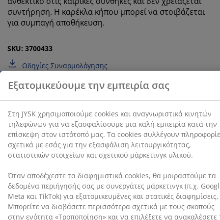
ανθεκτικό στις καιρικές συνθήκες και δεν χρειάζεται
cookies συλλέγουν πληροφορίες σχετικά με εσάς για
την εξασφάλιση λειτουργικότητας, στατιστικών
συντήρηση. Η καρέκλα κήπου μπορεί να στοιβάζεται
στοιχείων και σχετικού μάρκετινγκ υλικού.
για συμπαγή αποθήκευση.
Όταν αποδέχεστε τα διαφημιστικά cookies, θα
SKU: 3700433
μοιραστούμε τα δεδομένα περιήγησής σας με
συνεργάτες μάρκετινγκ (π.χ. Google, Meta και TikTok)
Οδηγίες Συναρμολόγησης
για εξατομικευμένες και στατικές διαφημίσεις.
Μπορείτε να διαβάσετε περισσότερα σχετικά με τους
σκοπούς στην ενότητα «Τροποποίηση» και να
επιλέξετε να ανακαλέσετε τη συγκατάθεσή σας
Χαρακτηριστικά προϊόντος
κάνοντας κλικ στο εικονίδιο του cookie. Κάνοντας κλικ
στην επιλογή «Αποδοχή όλων», συναινείτε και στους
τρεις σκοπούς. Διαβάστε περισσότερα σχετικά με τη
συλλογή και την επεξεργασία προσωπικών
Αξιολογήσεις
δεδομένων και την πολιτική μας
για τα cookies
.
(
326
)
Αποστολή