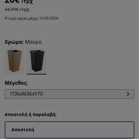
/τμχ
44,99€ /τμχ
Η τιμή ισχύει μέχρι 10.09.2026
Χρώμα
:
Μαύρο
Μέγεθος
:
Π36xΜ36xΥ70
Αποστολή ή παραλαβή;
Αποστολή