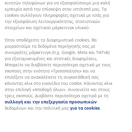
κινητών τηλεφώνων για να εξασφαλίσουμε μια καλή
εμπειρία κατά την επίσκεψη στον ιστότοπό μας. Τα
cookies συλλέγουν πληροφορίες σχετικά με εσάς για
την εξασφάλιση λειτουργικότητας, στατιστικών
Καλάθι για γλάστρα από μαύρο polyrattan με
στοιχείων και σχετικού μάρκετινγκ υλικού.
μοντέρνο, υφαντό σχέδιο. Το ψηλό σχέδιό του είναι
ιδανικό για βεράντες και μπαλκόνια. Το ανθεκτικό στον
Όταν αποδέχεστε τα διαφημιστικά cookies, θα
παγετό υλικό το καθιστά κατάλληλο για εξωτερική
μοιραστούμε τα δεδομένα περιήγησής σας με
χρήση όλο τον χρόνο. Μπορεί εύκολα να
συνεργάτες μάρκετινγκ (π.χ. Google, Meta και TikTok)
δημιουργηθεί τρύπα αποστράγγισης. Π36 x Μ36 x Υ70
για εξατομικευμένες και στατικές διαφημίσεις.
cm
Μπορείτε να διαβάσετε περισσότερα σχετικά με τους
σκοπούς στην ενότητα «Τροποποίηση» και να
επιλέξετε να ανακαλέσετε τη συγκατάθεσή σας
SKU: 6426007
κάνοντας κλικ στο εικονίδιο του cookie. Κάνοντας κλικ
Οδηγίες Συναρμολόγησης
στην επιλογή «Αποδοχή όλων», συναινείτε και στους
τρεις σκοπούς. Διαβάστε περισσότερα σχετικά με τη
συλλογή και την επεξεργασία προσωπικών
δεδομένων και την πολιτική μας
για τα cookies
.
Χαρακτηριστικά προϊόντος