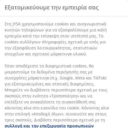
το ποντίκι χωρίς να τεντώνετε τους ώμους σας. Ακόμα,
Εξατομικεύουμε την εμπειρία σας
βεβαιωθείτε ότι δεν χρειάζεται να λυγίζετε τους
καρπούς σας. Και πάλι: Προσπαθήστε να βρείτε μια
χαλαρή, φυσική στάση προσαρμόζοντας τη
Στη JYSK χρησιμοποιούμε cookies και αναγνωριστικά
ρυθμιζόμενη gaming καρέκλα, έτσι ώστε να
κινητών τηλεφώνων για να εξασφαλίσουμε μια καλή
εμπειρία κατά την επίσκεψη στον ιστότοπό μας. Τα
αισθάνεστε άνετα.
cookies συλλέγουν πληροφορίες σχετικά με εσάς για
την εξασφάλιση λειτουργικότητας, στατιστικών
4. Πώς να τοποθετήσετε την οθόνη
στοιχείων και σχετικού μάρκετινγκ υλικού.
Προσπαθήστε να τοποθετήσετε την οθόνη περίπου σε
Όταν αποδέχεστε τα διαφημιστικά cookies, θα
απόσταση ενός χεριού και μη φοβηθείτε να κάνετε τις
μοιραστούμε τα δεδομένα περιήγησής σας με
απαραίτητες ρυθμίσεις. Τα μάτια όλων είναι
συνεργάτες μάρκετινγκ (π.χ. Google, Meta και TikTok)
διαφορετικά, οπότε η σωστή θέση για εσάς μπορεί να
για εξατομικευμένες και στατικές διαφημίσεις.
είναι λίγο πιο κοντά ή λίγο πιο μακριά. Η ιδανική
Μπορείτε να διαβάσετε περισσότερα σχετικά με τους
απόσταση σας επιτρέπει να βλέπετε μικρά αντικείμενα
σκοπούς στην ενότητα «Τροποποίηση» και να
και χαρακτήρες, χωρίς να κουράζει τα μάτια σας.
επιλέξετε να ανακαλέσετε τη συγκατάθεσή σας
κάνοντας κλικ στο εικονίδιο του cookie. Κάνοντας κλικ
στην επιλογή «Αποδοχή όλων», συναινείτε και στους
5. Ύψος και κλίση οθόνης
τρεις σκοπούς. Διαβάστε περισσότερα σχετικά με τη
συλλογή και την επεξεργασία προσωπικών