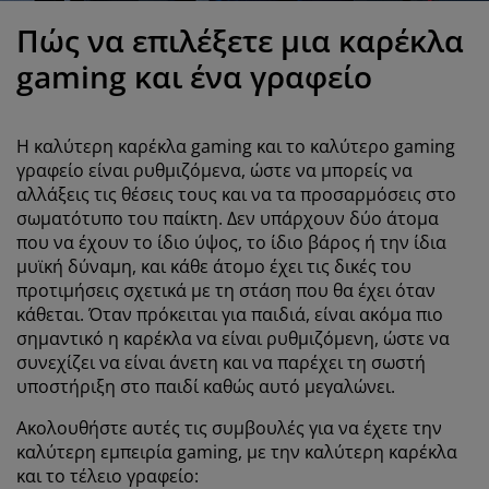
ροστασία επίπλων
ωτισμός εξωτερικού χώρου
εντόνια
κελετοί κρεβατιών
ωτισμός
Πώς να επιλέξετε μια καρέκλα
άμπινγκ
τουλάπες
πoστρώματα κρεβατιού
ίδη σπιτιού
gaming και ένα γραφείο
πίπλωση υπνοδωματίου
άβλες κρεβατιού
αιδικό δωμάτιο
Η καλύτερη καρέκλα gaming και το καλύτερο gaming
αιδικά στρώματα
ώρος πλυντηρίου
γραφείο είναι ρυθμιζόμενα, ώστε να μπορείς να
αλλάξεις τις θέσεις τους και να τα προσαρμόσεις στο
σωματότυπο του παίκτη. Δεν υπάρχουν δύο άτομα
αιδικά κρεβάτια
που να έχουν το ίδιο ύψος, το ίδιο βάρος ή την ίδια
μυϊκή δύναμη, και κάθε άτομο έχει τις δικές του
προτιμήσεις σχετικά με τη στάση που θα έχει όταν
κάθεται. Όταν πρόκειται για παιδιά, είναι ακόμα πιο
σημαντικό η καρέκλα να είναι ρυθμιζόμενη, ώστε να
συνεχίζει να είναι άνετη και να παρέχει τη σωστή
υποστήριξη στο παιδί καθώς αυτό μεγαλώνει.
Ακολουθήστε αυτές τις συμβουλές για να έχετε την
καλύτερη εμπειρία gaming, με την καλύτερη καρέκλα
και το τέλειο γραφείο: