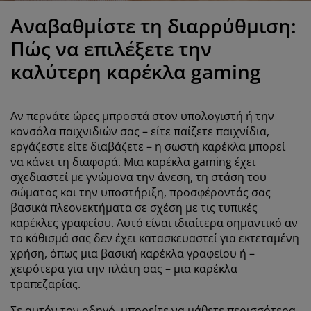
ροστασία επίπλων
ωτισμός εξωτερικού χώρου
εντόνια
κελετοί κρεβατιών
ωτισμός
Αναβαθμίστε τη διαρρύθμιση:
άμπινγκ
τουλάπες
πoστρώματα κρεβατιού
ίδη σπιτιού
Πώς να επιλέξετε την
καλύτερη καρέκλα gaming
πίπλωση υπνοδωματίου
άβλες κρεβατιού
αιδικό δωμάτιο
αιδικά στρώματα
ώρος πλυντηρίου
Αν περνάτε ώρες μπροστά στον υπολογιστή ή την
κονσόλα παιχνιδιών σας – είτε παίζετε παιχνίδια,
αιδικά κρεβάτια
εργάζεστε είτε διαβάζετε – η σωστή καρέκλα μπορεί
να κάνει τη διαφορά. Μια καρέκλα gaming έχει
σχεδιαστεί με γνώμονα την άνεση, τη στάση του
σώματος και την υποστήριξη, προσφέροντάς σας
βασικά πλεονεκτήματα σε σχέση με τις τυπικές
καρέκλες γραφείου. Αυτό είναι ιδιαίτερα σημαντικό αν
το κάθισμά σας δεν έχει κατασκευαστεί για εκτεταμένη
χρήση, όπως μια βασική καρέκλα γραφείου ή –
χειρότερα για την πλάτη σας – μια καρέκλα
τραπεζαρίας.
Σε αυτόν τον οδηγό, μπορείτε να μάθετε περισσότερα