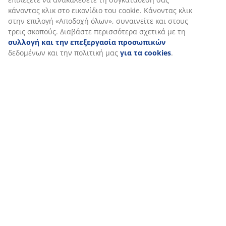
προς τα μέσα ή προς τα έξω ανάλογα με τη θέση
κάνοντας κλικ στο εικονίδιο του cookie. Κάνοντας κλικ
στην επιλογή «Αποδοχή όλων», συναινείτε και στους
καθίσματός σας.
τρεις σκοπούς. Διαβάστε περισσότερα σχετικά με τη
συλλογή και την επεξεργασία προσωπικών
Υλικά, ασφάλεια και σταθερότητα
δεδομένων και την πολιτική μας
για τα cookies
.
Οι gaming καρέκλες σχεδιάζονται γενικά για να
συνδυάζουν άνεση, ανθεκτικότητα και πρακτικά
χαρακτηριστικά ασφαλείας για εκτεταμένη καθημερινή
χρήση.
Ταπετσαρία
Οι περισσότερες καρέκλες gaming είναι
επενδυμένες με τεχνητό δέρμα PU ή ύφασμα από
πολυεστέρα. Το τεχνητό δέρμα προσφέρει κομψή
εμφάνιση και καθαρίζεται εύκολα με απλό
σκούπισμα, ενώ το ύφασμα από πολυεστέρα
είναι απαλό, αναπνεύσιμο και άνετο κατά τη
διάρκεια μεγαλύτερων ωρών χρήσης.
Επένδυση αφρού