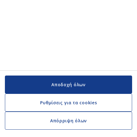
Εγχειρίδια και υποστήριξη
Εγχειρίδια και υποστήριξη
JYSK
JYSK
Κεντρικά Γραφεία
Ακολουθήστε τη JYSK
Αποδοχή όλων
Ρυθμίσεις για τα cookies
Απόρριψη όλων