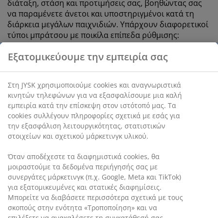
διάταξη, στάση και προτιμήσεις σας, βοηθώντας σας
να παραμένετε άνετοι και υποστηριγμένοι κατά τη
διάρκεια μεγάλων παιχνιδιών. Υπάρχουν διαφορετικοί
τύποι μπράτσου με ποικίλα επίπεδα ρύθμισης:
1D (Μίας κατεύθυνσης)
Εξατομικεύουμε την εμπειρία σας
Ρυθμιζόμενο ύψος. Μετακινήστε τα μπράτσα
προς τα πάνω ή προς τα κάτω ανάλογα με το
ύψος και τη θέση του γραφείου σας.
Στη JYSK χρησιμοποιούμε cookies και αναγνωριστικά
κινητών τηλεφώνων για να εξασφαλίσουμε μια καλή
2D (Δύο κατευθύνσεων)
εμπειρία κατά την επίσκεψη στον ιστότοπό μας. Τα
Ρυθμιζόμενο ύψος και βάθος. Εκτός από την
cookies συλλέγουν πληροφορίες σχετικά με εσάς για
κίνηση προς τα πάνω ή προς τα κάτω, μπορείτε
την εξασφάλιση λειτουργικότητας, στατιστικών
να σύρετε τα υποβραχιόνια προς τα εμπρός ή
στοιχείων και σχετικού μάρκετινγκ υλικού.
προς τα πίσω για διαφορετικές θέσεις
καθίσματος.
Όταν αποδέχεστε τα διαφημιστικά cookies, θα
μοιραστούμε τα δεδομένα περιήγησής σας με
3D (Τρισδιάστατο)
συνεργάτες μάρκετινγκ (π.χ. Google, Meta και TikTok)
Ρυθμιζόμενο ύψος, βάθος και πλάτος/γωνία.
για εξατομικευμένες και στατικές διαφημίσεις.
Μπορείτε να μετακινήσετε τα μπράτσα της
Μπορείτε να διαβάσετε περισσότερα σχετικά με τους
καρέκλας προς τα πάνω ή προς τα κάτω, προς τα
σκοπούς στην ενότητα «Τροποποίηση» και να
εμπρός ή προς τα πίσω και να τα περιστρέψετε
επιλέξετε να ανακαλέσετε τη συγκατάθεσή σας