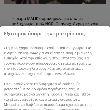
Η σειρά MALIK συμπληρώνεται από τα
πολύχρωμα μπολ NOR. Οι ανοιχτόχρωμες χακί
και οι αποχρώσεις του γκρι-μωβ
Εξατομικεύουμε την εμπειρία σας
αντικατοπτρίζονται στα νέα ποτήρια ISAK και
μαζί προσφέρουν εξαιρετικές ευκαιρίες για
μια μοντέρνα και πολύχρωμη σύνθεση
Στη JYSK χρησιμοποιούμε cookies και αναγνωριστικά
τραπεζιού.
κινητών τηλεφώνων για να εξασφαλίσουμε μια καλή
εμπειρία κατά την επίσκεψη στον ιστότοπό μας. Τα
cookies συλλέγουν πληροφορίες σχετικά με εσάς για
την εξασφάλιση λειτουργικότητας, στατιστικών
στοιχείων και σχετικού μάρκετινγκ υλικού.
Πρακτικός αποθηκευτικός χώρος για
την κουζίνα
Όταν αποδέχεστε τα διαφημιστικά cookies, θα
μοιραστούμε τα δεδομένα περιήγησής σας με
Η συλλογή συνδυάζει γυαλιστερά φινιρίσματα με
συνεργάτες μάρκετινγκ (π.χ. Google, Meta και TikTok)
χρωματιστό γυαλί και υφάσματα που είναι τόσο
για εξατομικευμένες και στατικές διαφημίσεις.
πρακτικά, όσο και διακοσμητικά, καθιστώντας τα
Μπορείτε να διαβάσετε περισσότερα σχετικά με τους
ιδανικά για παρουσίαση σε ανοιχτά ράφια κουζίνας ή
σκοπούς στην ενότητα «Τροποποίηση» και να