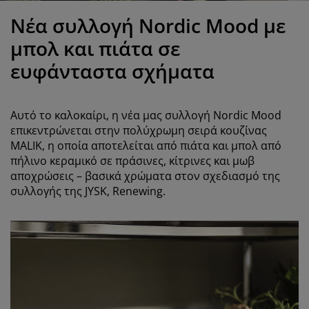
ροστασία επίπλων
ωτισμός εξωτερικού χώρου
εντόνια
κελετοί κρεβατιών
ωτισμός
Νέα συλλογή Nordic Mood με
άμπινγκ
τουλάπες
πoστρώματα κρεβατιού
ίδη σπιτιού
μπολ και πιάτα σε
ευφάνταστα σχήματα
πίπλωση υπνοδωματίου
άβλες κρεβατιού
αιδικό δωμάτιο
αιδικά στρώματα
ώρος πλυντηρίου
Αυτό το καλοκαίρι, η νέα μας συλλογή Nordic Mood
επικεντρώνεται στην πολύχρωμη σειρά κουζίνας
αιδικά κρεβάτια
MALIK, η οποία αποτελείται από πιάτα και μπολ από
πήλινο κεραμικό σε πράσινες, κίτρινες και μωβ
αποχρώσεις – βασικά χρώματα στον σχεδιασμό της
συλλογής της JYSK, Renewing.