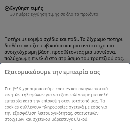
Εγγύηση τιμής
30 ημέρες εγγύηση τιμής σε όλα τα προϊόντα
Ποτήρι με κομψό σχέδιο και πόδι. Το δίχρωμο ποτήρι
διαθέτει γκριζο-μωβ κούπα και μια αντίστοιχα πιο
ανοιχτόχρωμη βάση, προσθέτοντας μια μοντέρνα,
πολύχρωμη πινελιά στο στρώσιμο του τραπεζιού σας.
Ø8 x Υ12 cm
SKU: 4912966
Χαρακτηριστικά προϊόντος