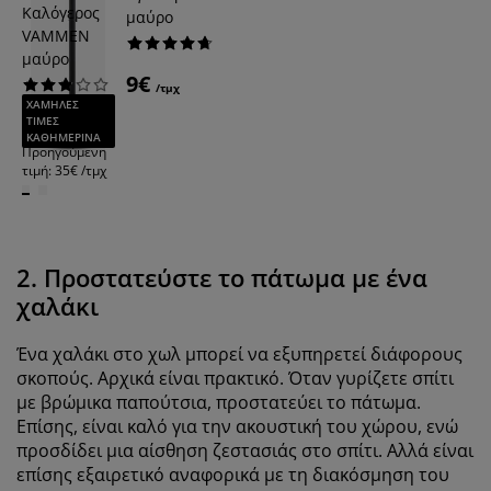
Καλόγερος
μαύρο
VAMMEN
μαύρο
9€
/τμχ
ΧΑΜΗΛΕΣ
30€
ΤΙΜΕΣ
/τμχ
ΚΑΘΗΜΕΡΙΝΑ
Προηγούμενη
τιμή: 35€ /τμχ
2. Προστατεύστε το πάτωμα με ένα
χαλάκι
Ένα χαλάκι στο χωλ μπορεί να εξυπηρετεί διάφορους
σκοπούς. Αρχικά είναι πρακτικό. Όταν γυρίζετε σπίτι
με βρώμικα παπούτσια, προστατεύει το πάτωμα.
Επίσης, είναι καλό για την ακουστική του χώρου, ενώ
προσδίδει μια αίσθηση ζεστασιάς στο σπίτι. Αλλά είναι
επίσης εξαιρετικό αναφορικά με τη διακόσμηση του