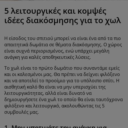
ροστασία επίπλων
ωτισμός εξωτερικού χώρου
εντόνια
κελετοί κρεβατιών
ωτισμός
5 λειτουργικές και κομψές
άμπινγκ
τουλάπες
πoστρώματα κρεβατιού
ίδη σπιτιού
ιδέες διακόσμησης για το χωλ
πίπλωση υπνοδωματίου
άβλες κρεβατιού
αιδικό δωμάτιο
Η είσοδος του σπιτιού μπορεί να είναι ένα από τα πιο
αιδικά στρώματα
ώρος πλυντηρίου
απαιτητικά δωμάτια σε θέματα διακόσμησης. Ο χώρος
είναι συχνά περιορισμένος, ενώ υπάρχει μεγάλη
ανάγκη για καλές αποθηκευτικές λύσεις.
αιδικά κρεβάτια
Το χωλ είναι το πρώτο δωμάτιο που συναντάμε εμείς
και οι καλεσμένοι μας. Θα πρέπει να δείχνει φιλόξενο
και να αποτελεί το προοίμιο για το υπόλοιπο σπίτι. Η
αισθητική καλό θα είναι να μην υπερισχύει της
λειτουργικότητας, αλλά είναι δυνατό να
δημιουργήσετε ένα χωλ το οποίο θα είναι ταυτόχρονα
φιλόξενο και λειτουργικό, ακολουθώντας τις 5
συμβουλές μας.
1. Μην υποτιμάτε την ανάγκη για