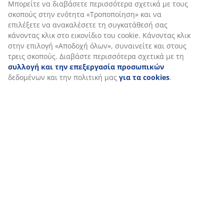
25€
Μπορείτε να διαβάσετε περισσότερα σχετικά με τους
/τμχ
Προηγούμενη
σκοπούς στην ενότητα «Τροποποίηση» και να
τιμή: 27,50€ /
επιλέξετε να ανακαλέσετε τη συγκατάθεσή σας
τμχ
κάνοντας κλικ στο εικονίδιο του cookie. Κάνοντας κλικ
+ Περισσότερες
στην επιλογή «Αποδοχή όλων», συναινείτε και στους
εκδοχές
τρεις σκοπούς. Διαβάστε περισσότερα σχετικά με τη
συλλογή και την επεξεργασία προσωπικών
δεδομένων και την πολιτική μας
για τα cookies
.
3. Ελέγξτε την εξωτερική σας
εμφάνιση όταν φεύγετε από το σπίτι ή
όταν γυρίζετε
Για πολλούς, βασικό στοιχείο στην είσοδο του σπιτιού
αποτελεί ένας καθρέφτης. Σας επιτρέπει να
αξιολογείτε την εξωτερική σας εμφάνιση πριν την
έξοδό σας, ενώ είναι ένα εξαιρετικά λειτουργικό και
υψηλής αισθητικής αντικείμενο.