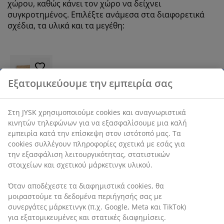
χώρου, καθώς κάνει τον χώρο να δείχνει
συγκροτημένος. Επιλέξτε ανάμεσα στα διαφορετικά
σχέδια, τα υλικά και τα μεγέθη:
Εξατομικεύουμε την εμπειρία σας
ΧΑΜΗΛΕΣ
Στη JYSK χρησιμοποιούμε cookies και αναγνωριστικά
ΤΙΜΕΣ
Τώρα ακόμα
κινητών τηλεφώνων για να εξασφαλίσουμε μια καλή
ΚΑΘΗΜΕΡΙΝΑ
χαμηλότερη
εμπειρία κατά την επίσκεψη στον ιστότοπό μας. Τα
τιμή
cookies συλλέγουν πληροφορίες σχετικά με εσάς για
SANDELTRE
την εξασφάλιση λειτουργικότητας, στατιστικών
Χαλάκι
στοιχείων και σχετικού μάρκετινγκ υλικού.
SANDELTRE
70x140
Όταν αποδέχεστε τα διαφημιστικά cookies, θα
φυσικό
μοιραστούμε τα δεδομένα περιήγησής σας με
συνεργάτες μάρκετινγκ (π.χ. Google, Meta και TikTok)
για εξατομικευμένες και στατικές διαφημίσεις.