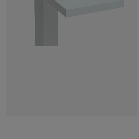
14.28571428571
4.76190476190
0%
2.38095238095