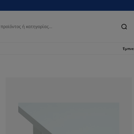
Ανα
Έμπν
78.5714285714