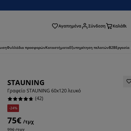
Αγαπημένα
Σύνδεση
Καλάθι
ζήτηση
ευση
Φυλλάδια προσφορών
Καταστήματα
Εξυπηρέτηση πελατών
B2B
Εργασία
STAUNING
Γραφείο STAUNING 60x120 λευκό
(
42
)
-24%
75€
/τμχ
2857%
99€ /τμχ