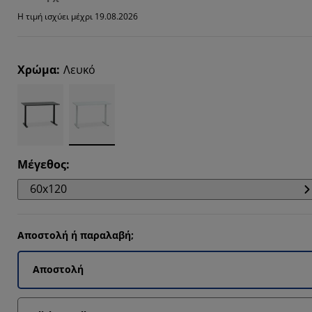
4285%
Η τιμή ισχύει μέχρι 19.08.2026
4762%
Χρώμα
:
Λευκό
2381%
Μέγεθος
:
60x120
Αποστολή ή παραλαβή;
Αποστολή