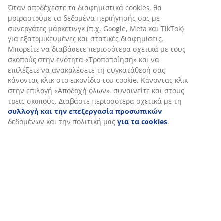
Χαρακτηριστικά προϊόντος
Αξιολογήσεις
(
20
)
Αποστολή
Εξατομικεύουμε την εμπειρία σας
Στη JYSK χρησιμοποιούμε cookies και αναγνωριστικά κινητών
τηλεφώνων για να εξασφαλίσουμε μια καλή εμπειρία κατά την
επίσκεψη στον ιστότοπό μας. Τα cookies συλλέγουν πληροφορί
σχετικά με εσάς για την εξασφάλιση λειτουργικότητας, στατισ
στοιχείων και σχετικού μάρκετινγκ υλικού.
Όταν αποδέχεστε τα διαφημιστικά cookies, θα μοιραστούμε τα
δεδομένα περιήγησής σας με συνεργάτες μάρκετινγκ (π.χ. Googl
και TikTok) για εξατομικευμένες και στατικές διαφημίσεις. Μπορ