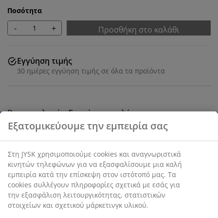
Ποσότητα
-
+
Προσθήκη στο καλάθι
Εγγύηση τιμής
30 ημέρες εγγύηση τιμής σε όλα τα προϊόντα
Deco καπλαμάς. Συρτάρια με πλήρως
αναπτυσσόμενους πλαϊνούς οδηγούς. Π60 x Μ120 x
Υ76 cm
SKU: 3630132
Οδηγίες Συναρμολόγησης