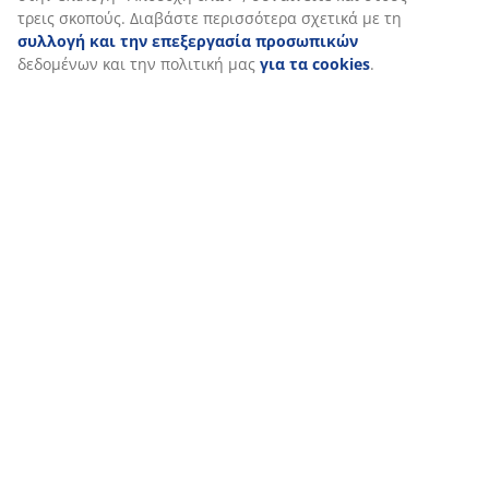
Όταν αποδέχεστε τα διαφημιστικά cookies, θα μοιραστούμε τα
δεδομένα περιήγησής σας με συνεργάτες μάρκετινγκ (π.χ.
Google, Meta και TikTok) για εξατομικευμένες και στατικές
διαφημίσεις. Μπορείτε να διαβάσετε περισσότερα σχετικά με
τους σκοπούς στην ενότητα «Τροποποίηση» και να επιλέξετε να
ανακαλέσετε τη συγκατάθεσή σας κάνοντας κλικ στο εικονίδιο
του cookie. Κάνοντας κλικ στην επιλογή «Αποδοχή όλων»,
συναινείτε και στους τρεις σκοπούς. Διαβάστε περισσότερα
σχετικά με τη
συλλογή και την επεξεργασία προσωπικών
δεδομένων και την πολιτική μας
για τα cookies
.