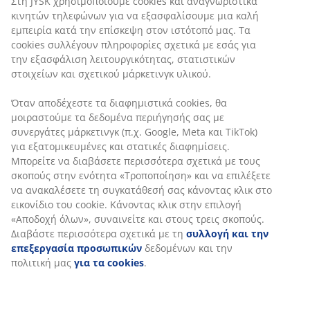
ανακυκλωμένα υλικά ή από άλλες ελεγχόμενες
εμπειρία κατά την επίσκεψη στον ιστότοπό μας. Τα
πηγές
cookies συλλέγουν πληροφορίες σχετικά με εσάς για
την εξασφάλιση λειτουργικότητας, στατιστικών
Ηλεκτρικό
στοιχείων και σχετικού μάρκετινγκ υλικού.
Αυτό το γραφείο ρυθμίζεται χρησιμοποιώντας
ηλεκτρικό κινητήρα, ώστε να μπορείτε εύκολα να
Όταν αποδέχεστε τα διαφημιστικά cookies, θα
αυξήσετε ή να μειώσετε το ύψος με το πάτημα ενός
μοιραστούμε τα δεδομένα περιήγησής σας με
κουμπιού. Ο εύχρηστος πίνακας ελέγχου βρίσκεται
συνεργάτες μάρκετινγκ (π.χ. Google, Meta και TikTok)
στην άκρη της επιφάνειας του τραπεζιού. Μπορείτε να
για εξατομικευμένες και στατικές διαφημίσεις.
ρυθμίσετε το γραφείο με ακρίβεια στο ύψος που
Μπορείτε να διαβάσετε περισσότερα σχετικά με τους
προτιμάτε για εργασία σε καθιστή ή όρθια θέση.
σκοπούς στην ενότητα «Τροποποίηση» και να
επιλέξετε να ανακαλέσετε τη συγκατάθεσή σας
Ρυθμιζόμενο ύψος
κάνοντας κλικ στο εικονίδιο του cookie. Κάνοντας κλικ
Η λειτουργία ρύθμισης ύψους σας διευκολύνει να
στην επιλογή «Αποδοχή όλων», συναινείτε και στους
εναλλάσσεστε μεταξύ καθιστής και όρθιας θέσης ενώ
τρεις σκοπούς. Διαβάστε περισσότερα σχετικά με τη
εργάζεστε. Ενθαρρύνει μια πιο δυναμική εργάσιμη
συλλογή και την επεξεργασία προσωπικών
ημέρα με τη δυνατότητα να αλλάζετε τη θέση
δεδομένων και την πολιτική μας
για τα cookies
.
εργασίας σας. Ρυθμίστε το ώστε να ταιριάζει στο
ακριβές ύψος που προτιμάτε για εργασία σε καθιστή ή
όρθια θέση για να βελτιώσετε τη στάση του σώματός
σας και να μειώσετε την ένταση.