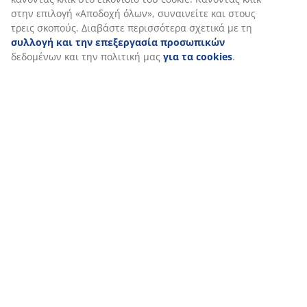
Εξατομικεύουμε την εμπειρία σας
Στη JYSK χρησιμοποιούμε cookies και αναγνωριστικά κινητών
τηλεφώνων για να εξασφαλίσουμε μια καλή εμπειρία κατά την
επίσκεψη στον ιστότοπό μας. Τα cookies συλλέγουν πληροφορί
σχετικά με εσάς για την εξασφάλιση λειτουργικότητας, στατισ
στοιχείων και σχετικού μάρκετινγκ υλικού.
Όταν αποδέχεστε τα διαφημιστικά cookies, θα μοιραστούμε τα
δεδομένα περιήγησής σας με συνεργάτες μάρκετινγκ (π.χ. Googl
και TikTok) για εξατομικευμένες και στατικές διαφημίσεις. Μπορ
διαβάσετε περισσότερα σχετικά με τους σκοπούς στην ενότητα
«Τροποποίηση» και να επιλέξετε να ανακαλέσετε τη συγκατάθε
κάνοντας κλικ στο εικονίδιο του cookie. Κάνοντας κλικ στην επι
«Αποδοχή όλων», συναινείτε και στους τρεις σκοπούς. Διαβάστ
περισσότερα σχετικά με τη
συλλογή και την επεξεργασία
προσωπικών
δεδομένων και την πολιτική μας
για τα cookies
.