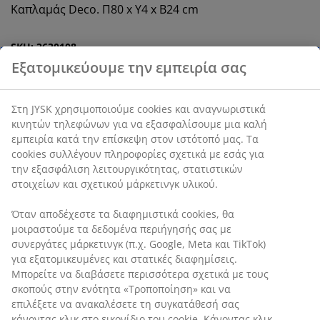
Καπλαμάς Deco. Π80 x Υ4 x Β24 cm
SKU: 3630108
Οδηγίες Συναρμολόγησης
Χαρακτηριστικά προϊόντος
Αξιολογήσεις
(
22
)
Αποστολή