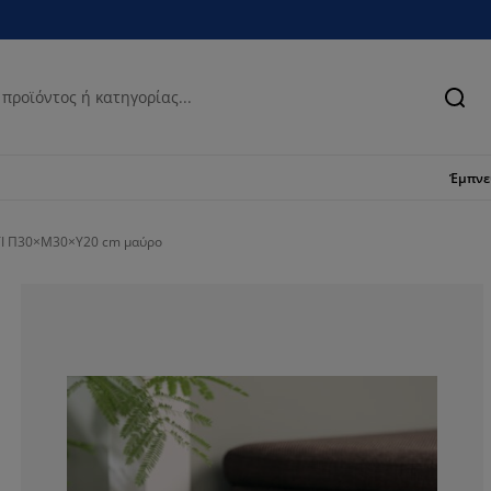
Ανα
Έμπν
TI Π30×Μ30×Υ20 cm μαύρο
100%