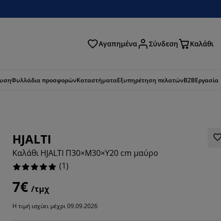
Αγαπημένα
Σύνδεση
Καλάθι
ζήτηση
ευση
Φυλλάδια προσφορών
Καταστήματα
Εξυπηρέτηση πελατών
B2B
Εργασία
HJALTI
Καλάθι HJALTI Π30×Μ30×Υ20 cm μαύρο
(
1
)
7€
/τμχ
Η τιμή ισχύει μέχρι 09.09.2026