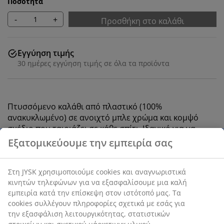
Ποσότητα
-
+
Προσθήκη στο καλάθι
Εγγύηση τιμής
30 ημέρες εγγύηση τιμής σε όλα τα προϊόντα
Πτυσσόμενο καλάθι από πλαστικό (100%
ανακυκλωμένο) σε ανοιχτό μπλε χρώμα και κομψό
σχέδιο που ταιριάζει σε κάθε σπίτι. Ιδανικό για να
αποθηκεύετε οτιδήποτε από γραφική ύλη και είδη
χόμπι μέχρι αξεσουάρ και μικρά είδη στο μπάνιο. Το
καλάθι είναι στοιβάζομενο, προσφέροντας μια έξυπνη
λύση που θα σας εξοικονομήσει χώρο. Π25 x Μ34 x Υ15
cm
SKU: 4912045