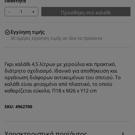
Ποσότητα
-
+
Προσθήκη στο καλάθι
Εγγύηση τιμής
30 ημέρες εγγύηση τιμής σε όλα τα προϊόντα
Γκρι καλάθι 4,5 λίτρων με χερούλια και πρακτικό,
διάτρητο σχεδιασμό. Ιδανικό για αποθήκευση και
οργάνωση διάφορων αντικειμένων του σπιτιού. Το
Εξατομικεύουμε την εμπειρία σας
καλάθι είναι φτιαγμένο από πλαστικό, το οποίο
καθαρίζεται εύκολα. Π18 x Μ26 x Υ12 cm
Στη JYSK χρησιμοποιούμε cookies και αναγνωριστικά
κινητών τηλεφώνων για να εξασφαλίσουμε μια καλή
SKU: 4962700
εμπειρία κατά την επίσκεψη στον ιστότοπό μας. Τα
cookies συλλέγουν πληροφορίες σχετικά με εσάς για
την εξασφάλιση λειτουργικότητας, στατιστικών
στοιχείων και σχετικού μάρκετινγκ υλικού.
Χαρακτηριστικά προϊόντος