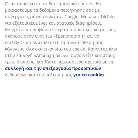
Αξιολογήσεις
Στη JYSK χρησιμοποιούμε cookies και αναγνωριστικά κινητών
(
4
)
τηλεφώνων για να εξασφαλίσουμε μια καλή εμπειρία κατά
την επίσκεψη στον ιστότοπό μας. Τα cookies συλλέγουν
πληροφορίες σχετικά με εσάς για την εξασφάλιση
λειτουργικότητας, στατιστικών στοιχείων και σχετικού
Αποστολή
μάρκετινγκ υλικού.
Όταν αποδέχεστε τα διαφημιστικά cookies, θα μοιραστούμε τα
δεδομένα περιήγησής σας με συνεργάτες μάρκετινγκ (π.χ.
Google, Meta και TikTok) για εξατομικευμένες και στατικές
διαφημίσεις. Μπορείτε να διαβάσετε περισσότερα σχετικά με
τους σκοπούς στην ενότητα «Τροποποίηση» και να επιλέξετε
να ανακαλέσετε τη συγκατάθεσή σας κάνοντας κλικ στο
εικονίδιο του cookie. Κάνοντας κλικ στην επιλογή «Αποδοχή
όλων», συναινείτε και στους τρεις σκοπούς. Διαβάστε
περισσότερα σχετικά με τη
συλλογή και την επεξεργασία
προσωπικών
δεδομένων και την πολιτική μας
για τα
cookies
.