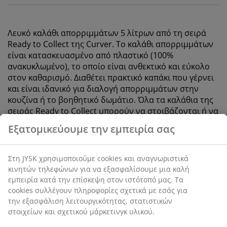
Λευκό καλάθι απορριμμάτων 5 λίτρων από τη σειρά
Ready to Collect της Curver. Το καλάθι απορριμμάτων
είναι κατασκευασμένο από πλαστικό (100%
ανακυκλωμένο), το οποίο είναι ανθεκτικό και εύκολο
στον καθαρισμό. Διαθέτει πρακτικό καπάκι που γέρνει
και είναι ιδανικό για διαλογή απορριμμάτων στην
κουζίνα ή το βοηθητικό δωμάτιο. Όλα τα καλάθια της
σειράς Ready to Collect μπορούν να στοιβάζονται ή να
τοποθετούνται στον τοίχο για εξοικονόμηση χώρου.
Π19 x Μ25 x Υ20 cm
SKU: 4912587
Χαρακτηριστικά προϊόντος
Εξατομικεύουμε την εμπειρία σας