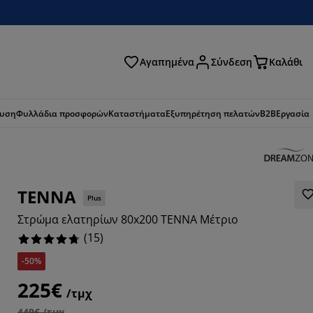
Αγαπημένα
Σύνδεση
Καλάθι
ζήτηση
ευση
Φυλλάδια προσφορών
Καταστήματα
Εξυπηρέτηση πελατών
B2B
Εργασία
TENNA
Plus
Στρώμα ελατηρίων 80x200 TENNA Mέτριο
(
15
)
-50%
225€
/τμχ
449€ /τμχ