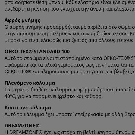
οποιαδήποτε θέση ύπνου. Κάθε ελατήριο είναι κλεισμέν
ανεξάρτητη κίνηση που ενισχύει την άνεση και ελαχιστο
Αφρός μνήμης
Ο αφρός μνήμης προσαρμόζεται με ακρίβεια στο σώμα σ
στην αποσυμπίεση των μυών και των αρθρώσεων σας. Κα
μπορεί να είναι ελαφρώς πιο ζεστός από άλλους τύπους
OEKO-TEX® STANDARD 100
Αυτό το στρώμα είναι πιστοποιημένο κατά OEKO-TEX® ST
υφάσματα και τα υλικά γεμίσματος έως τα νήματα και τα
OEKO-TEX® και πληροί αυστηρά όρια για τις επιβλαβείς 
Πλενόμενο κάλυμμα
Το στρώμα διαθέτει κάλυμμα με φερμουάρ που μπορεί εύ
40°C, για να παραμένει φρέσκο και καθαρό.
Καπιτονέ κάλυμμα
Αυτό το κάλυμμα έχει υποστεί επεξεργασία με αλόη βέρ
DREAMZONE®
Η DREAMZONE® έχει ως στόχο τη βελτίωση του ύπνου σας