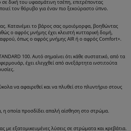
ο σε δική του υφασμάτινη τσέπη, επιτρέποντας
ποιεί τον θόρυβο για έναν πιο ξεκούραστο ύπνο.
ας. Κατανέμει το βάρος σας ομοιόμορφα, βοηθώντας
θώς ο αφρός μνήμης έχει κλειστή κυτταρική δομή,
 αφρού, όπως ο αφρός μνήμης AIR ή ο αφρός Comfort+.
ANDARD 100. Αυτό σημαίνει ότι κάθε συστατικό, από τα
 φερμουάρ, έχει ελεγχθεί από ανεξάρτητα ινστιτούτα
ουσίες.
κολα να αφαιρεθεί και να πλυθεί στο πλυντήριο στους
α, η οποία προσδίδει απαλή αίσθηση στο στρώμα.
 με εξατομικευμένες λύσεις σε στρώματα και κρεβάτια.