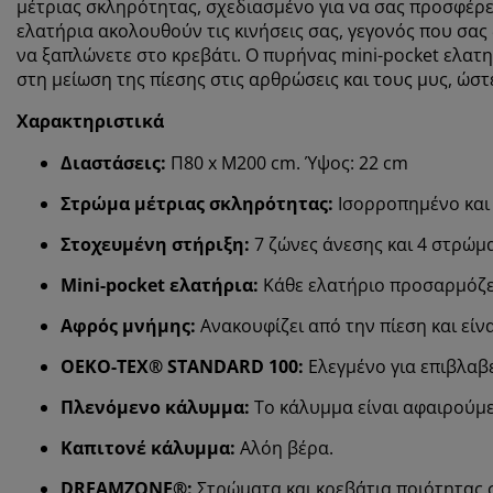
μέτριας σκληρότητας, σχεδιασμένο για να σας προσφέρε
ελατήρια ακολουθούν τις κινήσεις σας, γεγονός που σας 
να ξαπλώνετε στο κρεβάτι. Ο πυρήνας mini-pocket ελατ
στη μείωση της πίεσης στις αρθρώσεις και τους μυς, ώσ
Χαρακτηριστικά
Διαστάσεις:
Π80 x Μ200 cm. Ύψος: 22 cm
Στρώμα μέτριας σκληρότητας:
Ισορροπημένο και 
Στοχευμένη στήριξη:
7 ζώνες άνεσης και 4 στρώμ
Mini-pocket ελατήρια:
Κάθε ελατήριο προσαρμόζε
Αφρός μνήμης:
Ανακουφίζει από την πίεση και είν
OEKO-TEX® STANDARD 100:
Ελεγμένο για επιβλαβε
Πλενόμενο κάλυμμα:
Το κάλυμμα είναι αφαιρούμε
Καπιτονέ κάλυμμα:
Αλόη βέρα.
DREAMZONE®:
Στρώματα και κρεβάτια ποιότητας σ