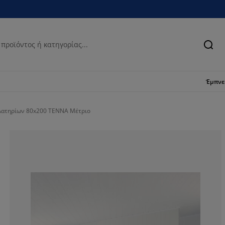
Ανα
Έμπν
λατηρίων 80x200 TENNA Mέτριο
80%