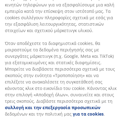
Ελαστικοί ιμάντες γωνιών
Οι ελαστικοί ιμάντες γωνιών βοηθούν να παραμένει το
ανώστρωμα στη θέση του, αποτρέποντας τη
μετατόπιση ή το τσαλάκωμα κατά τη διάρκεια της
νύχτας.
Πλενόμενο
Το ανώστρωμα μπορεί να πλυθεί στο πλυντήριο στους
60°C, ώστε να παραμένει φρέσκο και καθαρό. Πλύσιμο
στους 60°C και άνω απομακρύνει ανεπιθύμητη σκόνη
από ακάρεα από το ύφασμα.
Ύφασμα από πολυεστέρα
Ο πολυεστέρας είναι ανθεκτικό ύφασμα, εύκολο στον
καθαρισμό και αντέχει πολύ καλά στον χρόνο, ακόμη
και με συχνή χρήση.
Γέμιση από πολυεστέρα
Η ανθεκτική και ελαστική γέμιση πολυεστέρα διατηρεί
το σχήμα της μετά το πλύσιμο και προσφέρει μια
μαλακή και άνετη επιφάνεια ύπνου.