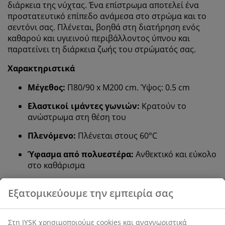
διάρκεια της νύχτας. Ένα επίστρωμα αποτελεί ένα
προστατευτικό επίπεδο ανάμεσα στο στρώμα και το
σεντόνι σας. Πλένεται, βοηθά στη διατήρηση ενός
καθαρού και υγιεινού περιβάλλοντος ύπνου και
παρατείνει τη διάρκεια ζωής του στρώματός σας.
Χαρακτηριστικά
Μέγεθος:
Π80/90 x Μ200 cm. Ύψος: 0.5 cm
Ελαστικοί ιμάντες γωνιών:
Κρατούν το
ανώστρωμα στη θέση του
Πλενόμενο:
Πλένεται στους 60°C
Ύφασμα από πολυεστέρα:
Ανθεκτικό και εύκολο
στο καθάρισμα
Γέμιση από πολυεστέρα:
Μαλακή και ανθεκτική
OEKO‑TEX® STANDARD 100:
Ελεγμένο για
επιβλαβείς ουσίες