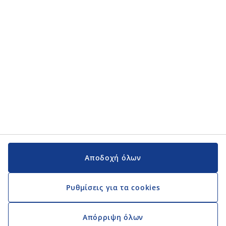
Εγχειρίδια και υποστήριξη
Εγχειρίδια και υποστήριξη
JYSK
JYSK
Κεντρικά Γραφεία
Ακολουθήστε τη JYSK