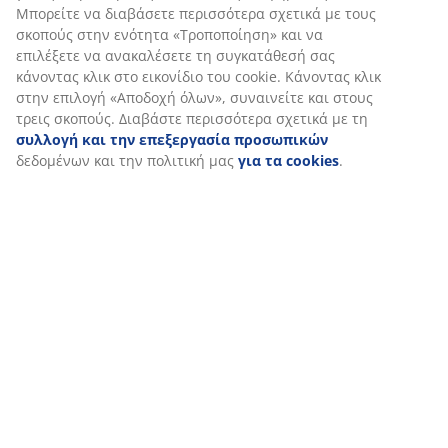
Εξατομικεύουμε την εμπειρία σας
Στη JYSK χρησιμοποιούμε cookies και αναγνωριστικά κινητών
τηλεφώνων για να εξασφαλίσουμε μια καλή εμπειρία κατά την
επίσκεψη στον ιστότοπό μας. Τα cookies συλλέγουν πληροφορί
σχετικά με εσάς για την εξασφάλιση λειτουργικότητας, στατισ
στοιχείων και σχετικού μάρκετινγκ υλικού.
Όταν αποδέχεστε τα διαφημιστικά cookies, θα μοιραστούμε τα
δεδομένα περιήγησής σας με συνεργάτες μάρκετινγκ (π.χ. Googl
Meta και TikTok) για εξατομικευμένες και στατικές διαφημίσεις.
Μπορείτε να διαβάσετε περισσότερα σχετικά με τους σκοπούς 
ενότητα «Τροποποίηση» και να επιλέξετε να ανακαλέσετε τη
συγκατάθεσή σας κάνοντας κλικ στο εικονίδιο του cookie. Κάνο
κλικ στην επιλογή «Αποδοχή όλων», συναινείτε και στους τρεις
σκοπούς. Διαβάστε περισσότερα σχετικά με τη
συλλογή και τη
επεξεργασία προσωπικών
δεδομένων και την πολιτική μας
γι
cookies
.