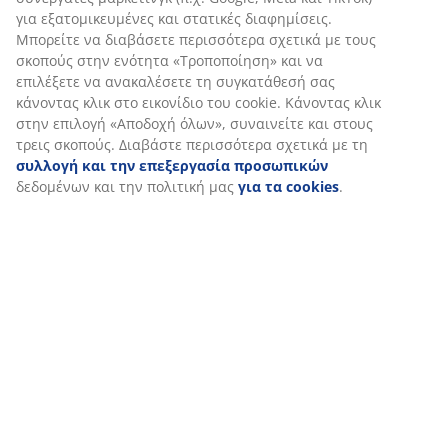
Εξατομικεύουμε την εμπειρία σας
Στη JYSK χρησιμοποιούμε cookies και αναγνωριστικά κινητών 
για να εξασφαλίσουμε μια καλή εμπειρία κατά την επίσκεψη σ
ιστότοπό μας. Τα cookies συλλέγουν πληροφορίες σχετικά με εσ
εξασφάλιση λειτουργικότητας, στατιστικών στοιχείων και σχετ
μάρκετινγκ υλικού.
Όταν αποδέχεστε τα διαφημιστικά cookies, θα μοιραστούμε τα
περιήγησής σας με συνεργάτες μάρκετινγκ (π.χ. Google, Meta κα
για εξατομικευμένες και στατικές διαφημίσεις. Μπορείτε να δι