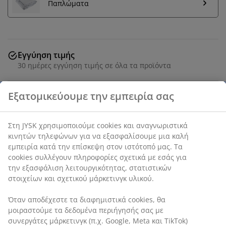
Παπλώματα
Εγγύηση τιμής
30 ημέρες εγγύηση τιμής σε όλα τα προϊόντα
Μαξιλάρι 50x70 cm με 3 θαλάμους και τετραγωνισμένη
άκρη, που επιτρέπει στο μαξιλάρι να διατηρεί το
σχήμα του και να παρέχει ομοιόμορφη υποστήριξη.
Γέμισμα από 100% πολυεστερικές ίνες στους
εξωτερικούς θαλάμους και 100% φτερά πάπιας στον
εσωτερικό, 1220 g. 100% βαμβακερή βάτα. Πλένεται
στους 60°C.
SKU: 4250204