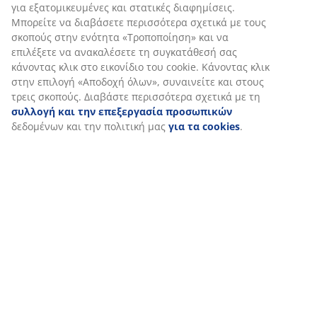
Εξατομικεύουμε την εμπειρία σας
Χαρακτηριστικά προϊόντος
Στη JYSK χρησιμοποιούμε cookies και αναγνωριστικά κινητών
τηλεφώνων για να εξασφαλίσουμε μια καλή εμπειρία κατά την
Αξιολογήσεις
επίσκεψη στον ιστότοπό μας. Τα cookies συλλέγουν πληροφορί
(
40
)
σχετικά με εσάς για την εξασφάλιση λειτουργικότητας, στατισ
στοιχείων και σχετικού μάρκετινγκ υλικού.
Όταν αποδέχεστε τα διαφημιστικά cookies, θα μοιραστούμε τα
Αποστολή
δεδομένα περιήγησής σας με συνεργάτες μάρκετινγκ (π.χ. Googl
Meta και TikTok) για εξατομικευμένες και στατικές διαφημίσεις.
Μπορείτε να διαβάσετε περισσότερα σχετικά με τους σκοπούς 
ενότητα «Τροποποίηση» και να επιλέξετε να ανακαλέσετε τη
συγκατάθεσή σας κάνοντας κλικ στο εικονίδιο του cookie. Κάνο
κλικ στην επιλογή «Αποδοχή όλων», συναινείτε και στους τρεις
σκοπούς. Διαβάστε περισσότερα σχετικά με τη
συλλογή και τη
επεξεργασία προσωπικών
δεδομένων και την πολιτική μας
γι
cookies
.