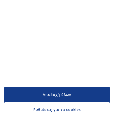
Κατηγορίες προϊόντων
Κατηγορίες προϊόντων
Εγχειρίδια και υποστήριξη
Εγχειρίδια και υποστήριξη
JYSK
JYSK
Κεντρικά Γραφεία
Ακολουθήστε τη JYSK