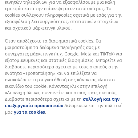
την εξασφάλιση λειτουργικότητας, στατιστικών
στρώματα με ελατήρια και αφρό. Δεν περιλαμβάνονται
στοιχείων και σχετικού μάρκετινγκ υλικού.
τα στρώματα και τα πόδια.
Όταν αποδέχεστε τα διαφημιστικά cookies, θα
SKU: 3650271
μοιραστούμε τα δεδομένα περιήγησής σας με
συνεργάτες μάρκετινγκ (π.χ. Google, Meta και TikTok)
Οδηγίες Συναρμολόγησης
για εξατομικευμένες και στατικές διαφημίσεις.
Μπορείτε να διαβάσετε περισσότερα σχετικά με τους
σκοπούς στην ενότητα «Τροποποίηση» και να
επιλέξετε να ανακαλέσετε τη συγκατάθεσή σας
Χαρακτηριστικά προϊόντος
κάνοντας κλικ στο εικονίδιο του cookie. Κάνοντας κλικ
στην επιλογή «Αποδοχή όλων», συναινείτε και στους
τρεις σκοπούς. Διαβάστε περισσότερα σχετικά με τη
συλλογή και την επεξεργασία προσωπικών
Αξιολογήσεις
δεδομένων και την πολιτική μας
για τα cookies
.
(
5
)
Αποστολή