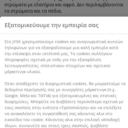
στρώματα με ελατήρια και αφρό. Δεν περιλαμβάνονται
cookies συλλέγουν πληροφορίες σχετικά με εσάς για
τα στρώματα και τα πόδια.
την εξασφάλιση λειτουργικότητας, στατιστικών
στοιχείων και σχετικού μάρκετινγκ υλικού.
Όταν αποδέχεστε τα διαφημιστικά cookies, θα
μοιραστούμε τα δεδομένα περιήγησής σας με
συνεργάτες μάρκετινγκ (π.χ. Google, Meta και TikTok)
για εξατομικευμένες και στατικές διαφημίσεις.
SKU: 3650257
Μπορείτε να διαβάσετε περισσότερα σχετικά με τους
Οδηγίες Συναρμολόγησης
σκοπούς στην ενότητα «Τροποποίηση» και να
επιλέξετε να ανακαλέσετε τη συγκατάθεσή σας
κάνοντας κλικ στο εικονίδιο του cookie. Κάνοντας κλικ
στην επιλογή «Αποδοχή όλων», συναινείτε και στους
Χαρακτηριστικά προϊόντος
τρεις σκοπούς. Διαβάστε περισσότερα σχετικά με τη
συλλογή και την επεξεργασία προσωπικών
δεδομένων και την πολιτική μας
για τα cookies
.
Αξιολογήσεις
(
7
)