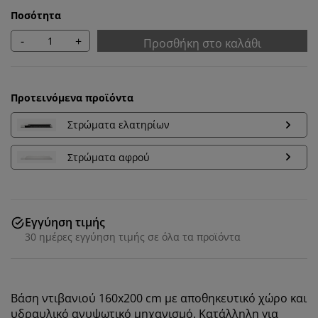
Ποσότητα
-
+
Προσθήκη στο καλάθι
Προτεινόμενα προϊόντα
Στρώματα ελατηρίων
Στρώματα αφρού
Εγγύηση τιμής
30 ημέρες εγγύηση τιμής σε όλα τα προϊόντα
Εξατομικεύουμε την εμπειρία σας
Στη JYSK χρησιμοποιούμε cookies και αναγνωριστικά
Βάση ντιβανιού 160x200 cm με αποθηκευτικό χώρο και
κινητών τηλεφώνων για να εξασφαλίσουμε μια καλή
υδραυλικό ανυψωτικό μηχανισμό. Κατάλληλη για
εμπειρία κατά την επίσκεψη στον ιστότοπό μας. Τα