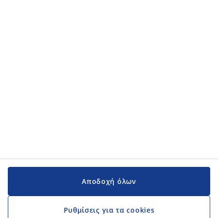
Κατηγορίες προϊόντων
Κατηγορίες προϊόντων
Εγχειρίδια και υποστήριξη
Εγχειρίδια και υποστήριξη
JYSK
JYSK
Κεντρικά Γραφεία
Ακολουθήστε τη JYSK