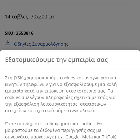
14 τάβλες. 70x200 cm
SKU: 3553816
Οδηγίες Συναρμολόγησης
Χαρακτηριστικά προϊόντος
Αξιολογήσεις
(
424
)
Αποστολή