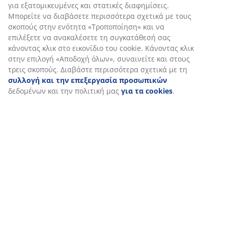
Εξατομικεύουμε την εμπειρία σας
Στη JYSK χρησιμοποιούμε cookies και αναγνωριστικά κινητών 
για να εξασφαλίσουμε μια καλή εμπειρία κατά την επίσκεψη σ
ιστότοπό μας. Τα cookies συλλέγουν πληροφορίες σχετικά με εσ
εξασφάλιση λειτουργικότητας, στατιστικών στοιχείων και σχετ
μάρκετινγκ υλικού.
Όταν αποδέχεστε τα διαφημιστικά cookies, θα μοιραστούμε τα
περιήγησής σας με συνεργάτες μάρκετινγκ (π.χ. Google, Meta κα
για εξατομικευμένες και στατικές διαφημίσεις. Μπορείτε να δι
περισσότερα σχετικά με τους σκοπούς στην ενότητα «Τροποποί