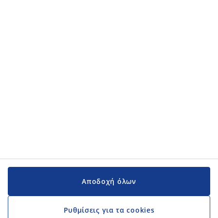
Κατηγορίες προϊόντων
Κατηγορίες προϊόντων
Εγχειρίδια και υποστήριξη
Εγχειρίδια και υποστήριξη
JYSK
JYSK
Κεντρικά Γραφεία
Ακολουθήστε τη JYSK