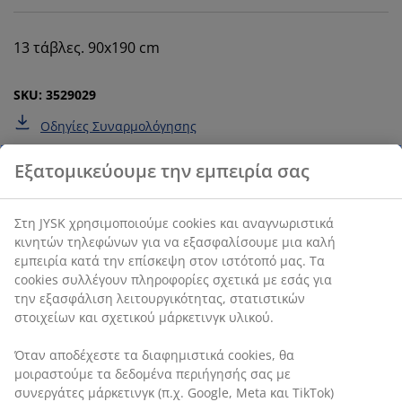
13 τάβλες. 90x190 cm
SKU: 3529029
Οδηγίες Συναρμολόγησης
Χαρακτηριστικά προϊόντος
Αξιολογήσεις
(
259
)
Αποστολή