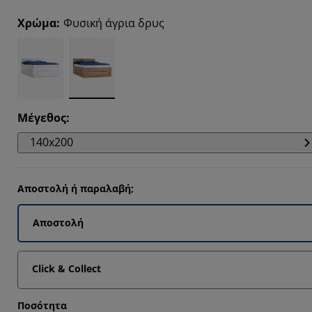
8304%
Χρώμα
:
Φυσική άγρια δρυς
582%
576%
012%
Μέγεθος
:
140x200
Αποστολή ή παραλαβή;
Αποστολή
Click & Collect
Ποσότητα