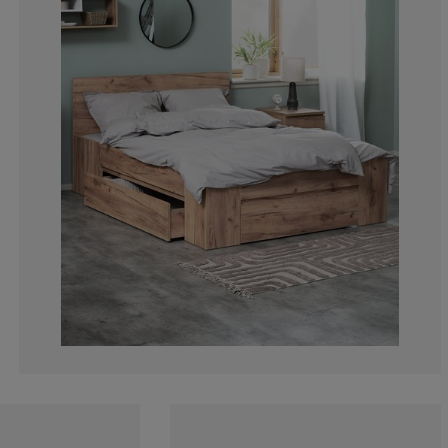
13.55932203389
7.344632768361
3.389830508474
7.909604519774