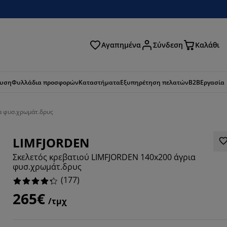
Αγαπημένα
Σύνδεση
Καλάθι
ζήτηση
ευση
Φυλλάδια προσφορών
Καταστήματα
Εξυπηρέτηση πελατών
B2B
Εργασία
α φυσ.χρωμάτ.δρυς
LIMFJORDEN
Σκελετός κρεβατιού LIMFJORDEN 140x200 άγρια
φυσ.χρωμάτ.δρυς
(
177
)
265€
/τμχ
152%