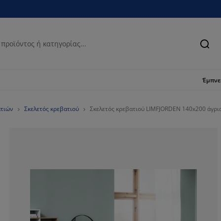
Ανα
Έμπν
ατιών
Σκελετός κρεβατιού
Σκελετός κρεβατιού LIMFJORDEN 140x200 άγρι
67.79661016949