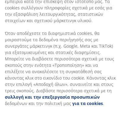
εμπειρία κατά την επίσκεψη στον ιστότοπό μας. Τα
cookies συλλέγουν πληροφορίες σχετικά με εσάς για
την εξασφάλιση λειτουργικότητας, στατιστικών
Ύφασμα. Με αποθηκευτικό χώρο και βάση κρεβατιού
στοιχείων και σχετικού μάρκετινγκ υλικού.
με υδραυλική ανύψωση. Ταιριάζει σε στρώματα
ελατηρίων και αφρού 180x200 cm. Συμπεριλαμβάνεται
Όταν αποδέχεστε τα διαφημιστικά cookies, θα
βάση με τάβλες. Δεν περιλ. στρώμα. Π200 x Μ217 x
μοιραστούμε τα δεδομένα περιήγησής σας με
Υ115 cm
συνεργάτες μάρκετινγκ (π.χ. Google, Meta και TikTok)
για εξατομικευμένες και στατικές διαφημίσεις.
Μπορείτε να διαβάσετε περισσότερα σχετικά με τους
SKU: 3650174
σκοπούς στην ενότητα «Τροποποίηση» και να
Οδηγίες Συναρμολόγησης
επιλέξετε να ανακαλέσετε τη συγκατάθεσή σας
κάνοντας κλικ στο εικονίδιο του cookie. Κάνοντας κλικ
στην επιλογή «Αποδοχή όλων», συναινείτε και στους
τρεις σκοπούς. Διαβάστε περισσότερα σχετικά με τη
Χαρακτηριστικά προϊόντος
συλλογή και την επεξεργασία προσωπικών
δεδομένων και την πολιτική μας
για τα cookies
.
Αξιολογήσεις
(
230
)