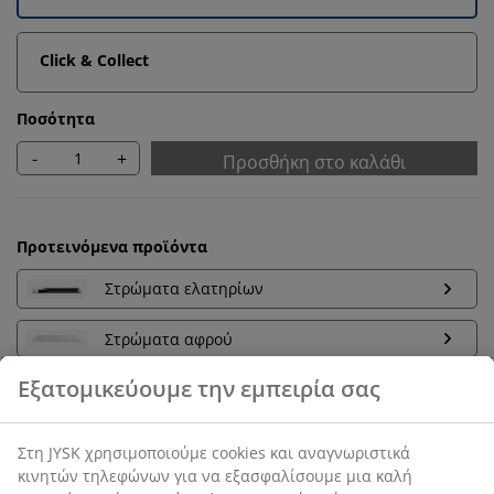
Click & Collect
Ποσότητα
-
+
Προσθήκη στο καλάθι
Προτεινόμενα προϊόντα
Στρώματα ελατηρίων
Στρώματα αφρού
Εξατομικεύουμε την εμπειρία σας
Εγγύηση τιμής
Στη JYSK χρησιμοποιούμε cookies και αναγνωριστικά
30 ημέρες εγγύηση τιμής σε όλα τα προϊόντα
κινητών τηλεφώνων για να εξασφαλίσουμε μια καλή