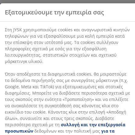
cookies συλλέγουν πληροφορίες σχετικά με εσάς για
την εξασφάλιση λειτουργικότητας, στατιστικών
Ύφασμα και μασίφ ξύλο. Κατάλληλο για στρώματα
στοιχείων και σχετικού μάρκετινγκ υλικού.
πλαισίου, ελατηρίων και αφρού 180x200 cm. Δεν περιλ.
βάση και στρώματα. Π194 x Μ216 x Υ101 cm
Όταν αποδέχεστε τα διαφημιστικά cookies, θα
μοιραστούμε τα δεδομένα περιήγησής σας με
SKU: 3640361
συνεργάτες μάρκετινγκ (π.χ. Google, Meta και TikTok)
για εξατομικευμένες και στατικές διαφημίσεις.
Οδηγίες Συναρμολόγησης
Μπορείτε να διαβάσετε περισσότερα σχετικά με τους
σκοπούς στην ενότητα «Τροποποίηση» και να
επιλέξετε να ανακαλέσετε τη συγκατάθεσή σας
κάνοντας κλικ στο εικονίδιο του cookie. Κάνοντας κλικ
Χαρακτηριστικά προϊόντος
στην επιλογή «Αποδοχή όλων», συναινείτε και στους
τρεις σκοπούς. Διαβάστε περισσότερα σχετικά με τη
συλλογή και την επεξεργασία προσωπικών
δεδομένων και την πολιτική μας
για τα cookies
.
Αξιολογήσεις
(
196
)
Αποστολή