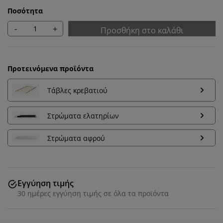
Ποσότητα
-
+
Προσθήκη στο καλάθι
Προτεινόμενα προϊόντα
Τάβλες κρεβατιού
Στρώματα ελατηρίων
Στρώματα αφρού
Εξατομικεύουμε την εμπειρία σας
Εγγύηση τιμής
Στη JYSK χρησιμοποιούμε cookies και αναγνωριστικά
30 ημέρες εγγύηση τιμής σε όλα τα προϊόντα
κινητών τηλεφώνων για να εξασφαλίσουμε μια καλή
εμπειρία κατά την επίσκεψη στον ιστότοπό μας. Τα