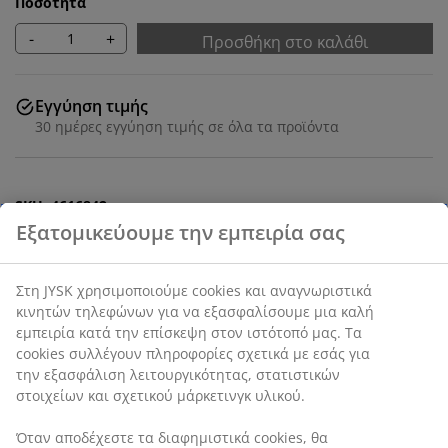
Ποσότητα
-
+
Προσθήκη στο καλάθι
Εγγύηση τιμής
30 ημέρες εγγύηση τιμής σε όλα τα προϊόντα
SKU: 4616842
Χαρακτηριστικά προϊόντος
Αξιολογήσεις
(
547
)